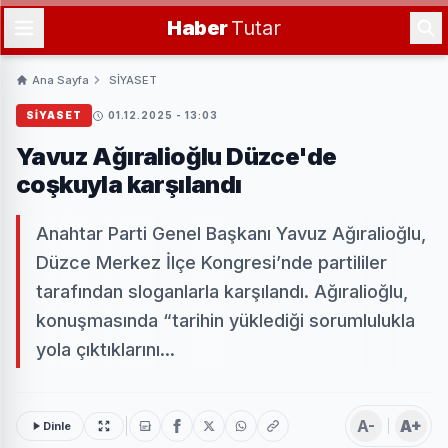
Haber
Tutar
Ana Sayfa
SİYASET
SİYASET
01.12.2025 - 13:03
Yavuz Ağıralioğlu Düzce'de
coşkuyla karşılandı
Anahtar Parti Genel Başkanı Yavuz Ağıralioğlu,
Düzce Merkez İlçe Kongresi’nde partililer
tarafından sloganlarla karşılandı. Ağıralioğlu,
konuşmasında “tarihin yüklediği sorumlulukla
yola çıktıklarını...
A-
A+
Dinle