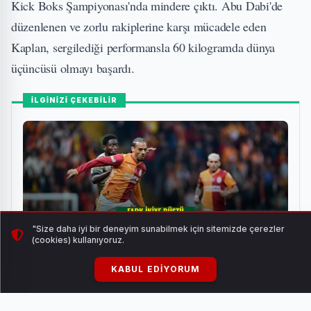
Kick Boks Şampiyonası'nda mindere çıktı. Abu Dabi'de
düzenlenen ve zorlu rakiplerine karşı mücadele eden
Kaplan, sergilediği performansla 60 kilogramda dünya
üçüncüsü olmayı başardı.
İLGİNİZİ ÇEKEBİLİR
"Size daha iyi bir deneyim sunabilmek için sitemizde çerezler
(cookies) kullanıyoruz.
KABUL EDIYORUM
Galatasaray, Kocaelispor'la Puanları Paylaştı: Fark
İkiye Düştü