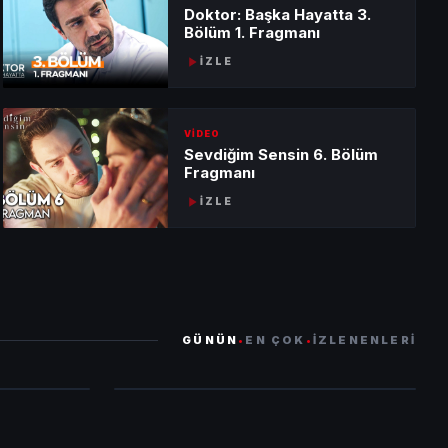
Doktor: Başka Hayatta 3.
Bölüm 1. Fragmanı
İZLE
VİDEO
Sevdiğim Sensin 6. Bölüm
Fragmanı
İZLE
4
.
Doktor: Başka Hayatta 3. Bölüm
1. Fragmanı
GÜNÜN
•
EN ÇOK
•
İZLENENLERİ
HEMEN İZLE