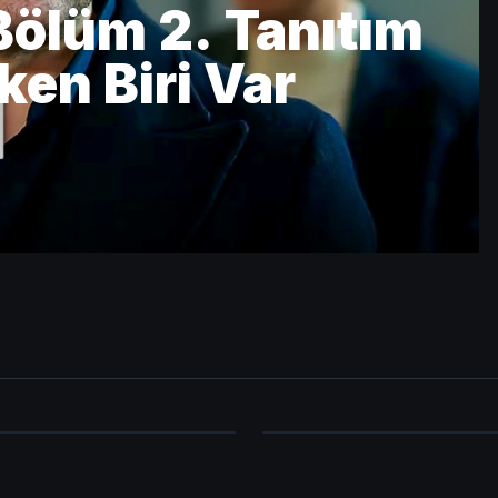
Bölüm 2. Tanıtım
en Biri Var
3
Orhan | 18. Bölüm 3.
Eşref Rüya 37. Bölüm 2
ı
Fragmanı
 İZLE
HEMEN İZLE