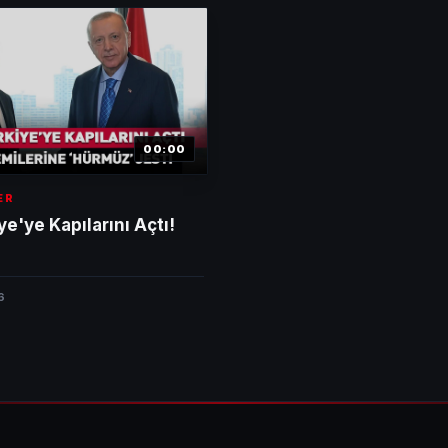
00:00
ER
ye'ye Kapılarını Açtı!
6