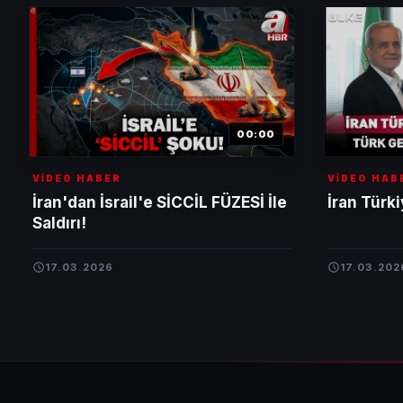
00:00
VİDEO HABER
VİDEO HAB
İran'dan İsrail'e SİCCİL FÜZESİ İle
İran Türki
Saldırı!
17.03.2026
17.03.202