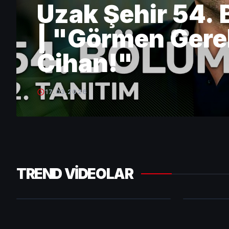
Uzak Şehir 54. 
| "Görmen Gerek
Cihan!"
17.03.2026
Uzak Şehir 54. Bölüm 2. Tanıtım
1
2
| "Görmen Gereken Biri Var
Kuruluş 
Cihan!"
Tanıtım
TREND VİDEOLAR
HEMEN İZLE
HEMEN