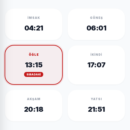
İMSAK
GÜNEŞ
04:21
06:01
ÖĞLE
İKINDI
13:15
17:07
SIRADAKI
AKŞAM
YATSI
20:18
21:51