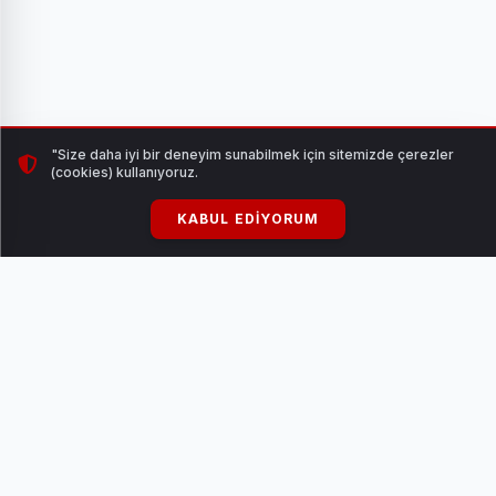
"Size daha iyi bir deneyim sunabilmek için sitemizde çerezler
(cookies) kullanıyoruz.
KABUL EDIYORUM
Haber
Tutar
TARAFSIZ & GÜNCEL
Türkiye ve dünyadan son dakika haberleri, tarafsız