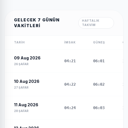
GELECEK 7 GÜNÜN
HAFTALIK
VAKITLERI
TAKVIM
TARIH
İMSAK
GÜNEŞ
ÖĞ
09 Aug 2026
04:21
06:01
13
26 ṢAFAR
10 Aug 2026
04:22
06:02
13
27 ṢAFAR
11 Aug 2026
04:24
06:03
13
28 ṢAFAR