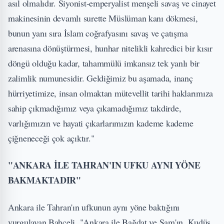
asıl olmalıdır. Siyonist-emperyalist menşeli savaş ve cinayet
makinesinin devamlı surette Müslüman kanı dökmesi,
bunun yanı sıra İslam coğrafyasını savaş ve çatışma
arenasına dönüştürmesi, hunhar nitelikli kahredici bir kısır
döngü olduğu kadar, tahammülü imkansız tek yanlı bir
zalimlik numunesidir. Geldiğimiz bu aşamada, inanç
hürriyetimize, insan olmaktan mütevellit tarihi haklarımıza
sahip çıkmadığımız veya çıkamadığımız takdirde,
varlığımızın ve hayati çıkarlarımızın kademe kademe
çiğneneceği çok açıktır."
"ANKARA İLE TAHRAN'IN UFKU AYNI YÖNE
BAKMAKTADIR"
Ankara ile Tahran'ın ufkunun aynı yöne baktığını
vurgulayan Bahçeli, "Ankara ile Bağdat ve Şam'ın, Kudüs