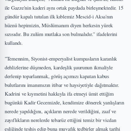
ile Gazze'nin kaderi aynı ortak paydada birleşmektedir. 15
gündür kapalı tutulan ilk kıblemiz Mescid-i Aksa'nın
hüznü hepimizin, Müslümanım diyen herkesin yürek
sızısıdır. Bu zulüm mutlaka son bulmalıdır." ifadelerini
kullandı.
"Temennim, Siyonist-emperyalist kumpasların karanlık
dehlizlerine düşmeden, kardeşlik şuurunun ikmaliyle
derlenip toparlanmak, görüş açımızı kapatan kabus
bulutlarını imanımızın itibar ve haysiyetiyle dağıtmaktır.
Kadrini ve kıymetini hakkıyla ifa etmeyi ümit ettiğim
bugünkü Kadir Gecemizde, kendimize dönerek yanlışların
nerede yapıldığını, açıkların nerede verildiğini, zaaf ve
zayıflıkların nerelerde tebarüz ettiğini temiz bir vicdan
eşliğinde teşhis edip buna muvafık tedbirler almak tarihi