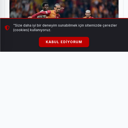
"Size daha iyi bir deneyim sunabilmek için sitemizde çerezler
(cookies) kullanıyoruz.
KABUL EDIYORUM
Galatasaray, Kocaelispor'la Puanları Paylaştı: Fark
İkiye Düştü
HABERI OKU
20.00 Fenerbahçe-Gaziantep FK: Kadir Sağlam
16.00 Corendon Alanyaspor-Kocaelispor: Yiğit Arslan
20.00 RAMS Başakşehir-Hesap.com Antalyaspor: Reşat