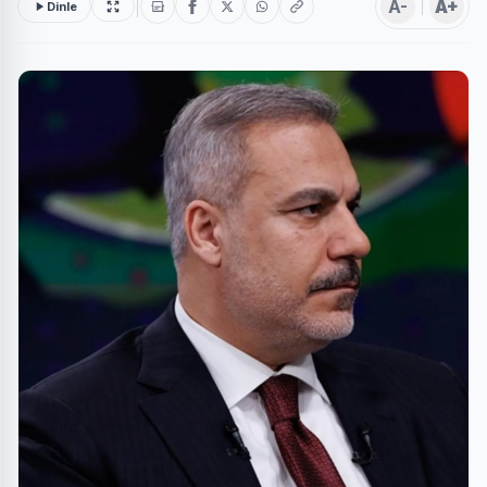
A-
A+
Dinle