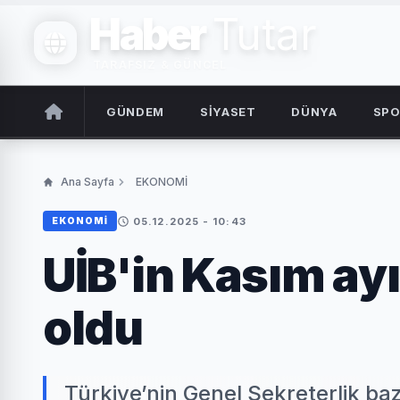
Haber
Tutar
TARAFSIZ & GÜNCEL
GÜNDEM
SİYASET
DÜNYA
SP
Ana Sayfa
EKONOMİ
05.12.2025 - 10:43
EKONOMİ
UİB'in Kasım ayı 
oldu
Türkiye’nin Genel Sekreterlik bazı