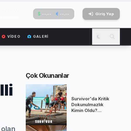
3:53:23
--.--
--.--
Giriş Yap
6 Perşembe
VIDEO
GALERI
Çok Okunanlar
li
Survivor'da Kritik
Dokunulmazlık
Kimin Oldu?
Haftanın Son
Eleme Adayı Belli
 olan
Oldu!