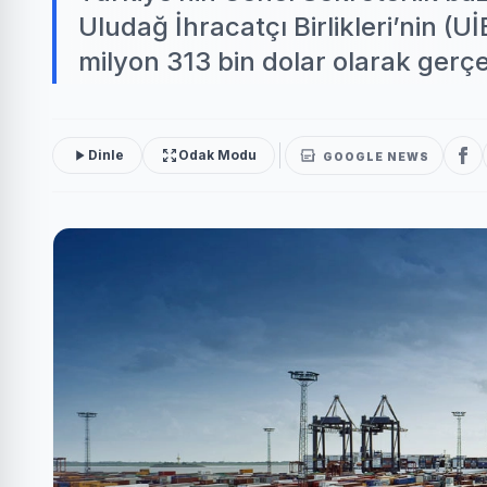
Uludağ İhracatçı Birlikleri’nin (U
milyon 313 bin dolar olarak gerçe
Dinle
Odak Modu
GOOGLE NEWS