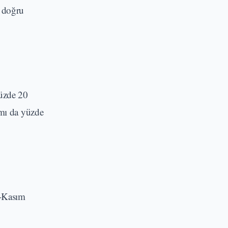
a doğru
yüzde 20
amı da yüzde
k-Kasım