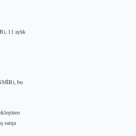
B), 11 aylık
MSMİB), bu
kleştiren
 satışa