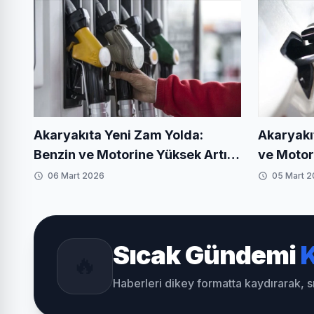
Akaryakıta Yeni Zam Yolda:
Akaryakı
Benzin ve Motorine Yüksek Artış
ve Motori
Bekleniyor
06 Mart 2026
05 Mart 
Sıcak Gündemi
K
🔥
Haberleri dikey formatta kaydırarak, 