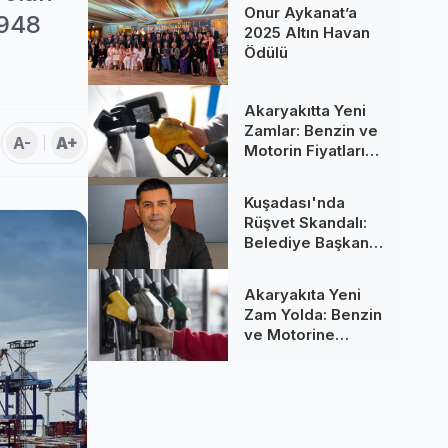
Onur Aykanat’a
 948
2025 Altın Havan
Ödülü
Akaryakıtta Yeni
Zamlar: Benzin ve
A-
A+
Motorin Fiyatları
Yükseldi
Kuşadası'nda
Rüşvet Skandalı:
Belediye Başkanı
Ömer Günel
Tutuklandı ve
Akaryakıta Yeni
Görevden
Zam Yolda: Benzin
Uzaklaştırıldı
ve Motorine
Yüksek Artış
Bekleniyor