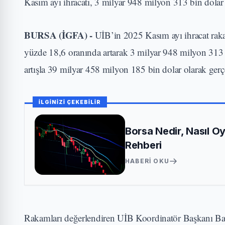
Kasım ayı ihracatı, 3 milyar 948 milyon 313 bin dolar 
BURSA (İGFA) -
UİB’in 2025 Kasım ayı ihracat rakam
yüzde 18,6 oranında artarak 3 milyar 948 milyon 313 bi
artışla 39 milyar 458 milyon 185 bin dolar olarak gerçe
İLGİNİZİ ÇEKEBİLİR
Borsa Nedir, Nasıl Oy
Rehberi
HABERI OKU
Rakamları değerlendiren UİB Koordinatör Başkanı Baran