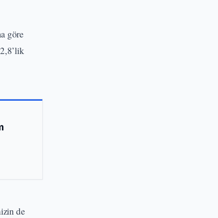
na göre
2,8’lik
m
izin de