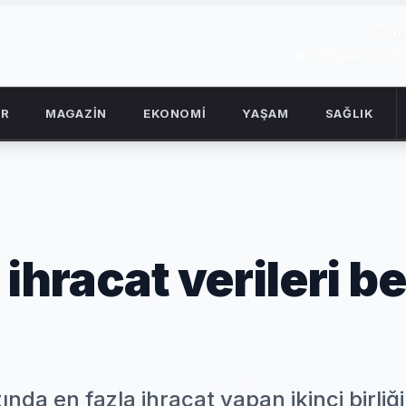
0
06 Ağustos 202
OR
MAGAZİN
EKONOMİ
YAŞAM
SAĞLIK
ihracat verileri bel
nda en fazla ihracat yapan ikinci birliği