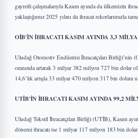
gayretli çalışmalarıyla Kasım ayında da ülkemizin ihr
yaklaştığımız 2025 yılını da ihracat rekorlarımızla ta
OİB'İN İHRACATI KASIM AYINDA 3,3 MİLY
Uludağ Otomotiv Endüstrisi İhracatçıları Birliği’nin 
oranında artarak 3 milyar 382 milyon 727 bin dolar ol
14,6’lık artışla 33 milyar 470 milyon 317 bin dolara ul
UTİB'İN İHRACATI KASIM AYINDA 99,2 M
Uludağ Tekstil İhracatçıları Birliği (UTİB), Kasım ay
dönemi ihracatı ise 1 milyar 117 milyon 183 bin dolar 