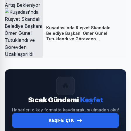
Kuşadası'nda Rüşvet Skandalı:
Belediye Başkanı Ömer Günel
Tutuklandı ve Görevden
Uzaklaştırıldı
🔥
Sıcak Gündemi
Keşfet
Haberleri dikey formatta kaydırarak, sıkılmadan oku!
KEŞFE ÇIK