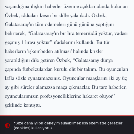
yaşandığına ilişkin haberler üzerine açıklamalarda bulunan
Özbek, iddiaları kesin bir dille yalanladı. Özbek,
Galatasaray'ın tüm ödemeleri günü gününe yaptığını
belirterek, “Galatasaray'ın bir lira temerrüdü yoktur, vadesi
geçmiş 1 lirası yoktur” ifadelerini kullandı. Bu tür
haberlerin 'işkembeden atılması' halinde krizler
yaratıldığını dile getiren Özbek, “Galatasaray dünya
çapında futbolculardan kurulu elit bir takım. Bu oyuncuları
lafla sözle oynatamazsınız. Oyuncular maaşlarını iki ay üç
ay gibi süreler alamazsa maça çıkmazlar. Bu tarz haberler,
oyuncularımızın profesyonelliklerine hakaret oluyor”
şeklinde konuştu.
İLGİNİZİ ÇEKEBİLİR
"Size daha iyi bir deneyim sunabilmek için sitemizde çerezler
(cookies) kullanıyoruz.