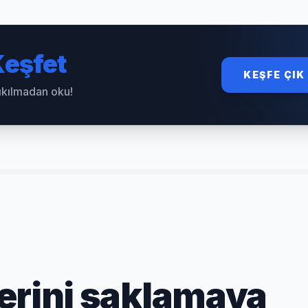
eşfet
KEŞFE ÇIK
sıkılmadan oku!
erini saklamaya