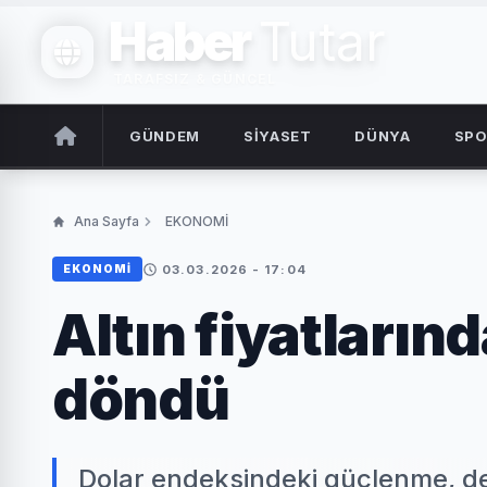
Haber
Tutar
TARAFSIZ & GÜNCEL
GÜNDEM
SİYASET
DÜNYA
SP
Ana Sayfa
EKONOMİ
03.03.2026 - 17:04
EKONOMİ
Altın fiyatların
döndü
Dolar endeksindeki güçlenme, de