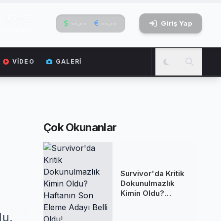
2:05:56
--.--
--.--
Giriş Yap
 Cumartesi
VIDEO
GALERI
Çok Okunanlar
Survivor'da Kritik
Dokunulmazlık
Kimin Oldu?
Haftanın Son
Eleme Adayı Belli
du.