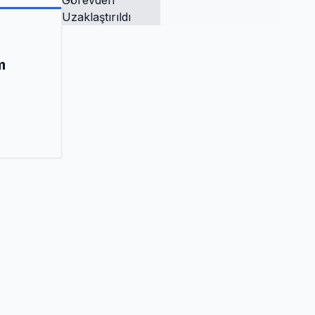
Tutuklandı ve
Görevden
Uzaklaştırıldı
m