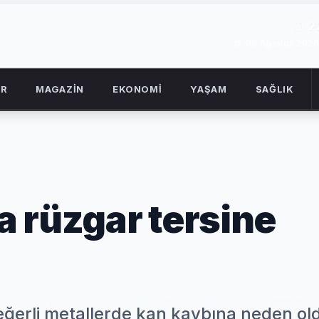
2
08 Ağustos 2026
OR
MAGAZİN
EKONOMİ
YAŞAM
SAĞLIK
da rüzgar tersine
ğerli metallerde kan kaybına neden ol