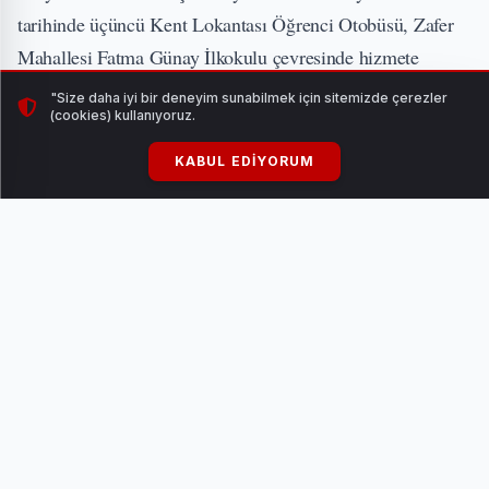
tarihinde üçüncü Kent Lokantası Öğrenci Otobüsü, Zafer
Mahallesi Fatma Günay İlkokulu çevresinde hizmete
girerek projenin kapsamını genişletti.
"Size daha iyi bir deneyim sunabilmek için sitemizde çerezler
(cookies) kullanıyoruz.
KABUL EDIYORUM
Açıldığı günden bu yana 10 TL karşılığında öğle yemeği