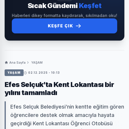
Sıcak Gündemi
Keşfet
Haberleri dikey formatta kaydırarak, sıkılmadan oku!
KEŞFE ÇIK
Ana Sayfa
YAŞAM
YAŞAM
02.12.2025 - 10:13
Efes Selçuk’ta Kent Lokantası bir
yılını tamamladı
Efes Selçuk Belediyesi’nin kentte eğitim gören
öğrencilere destek olmak amacıyla hayata
geçirdiği Kent Lokantası Öğrenci Otobüsü