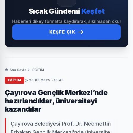
Sıcak Gündemi
Keşfet
Haberleri dikey formatta kaydırarak, sıkılmadan oku!
KEŞFE ÇIK
Ana Sayfa
EĞİTİM
EĞİTİM
26.08.2025 - 10:43
Çayırova Gençlik Merkezi’nde
hazırlandıklar, üniversiteyi
kazandılar
Çayırova Belediyesi Prof. Dr. Necmettin
Erbakan Gençlik Merkezi’nde üniversite