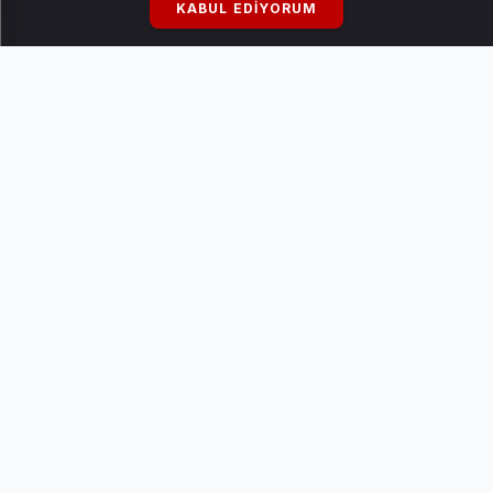
KABUL EDIYORUM
Seda Sayan'dan Çağlar Ökten Evliliği Sırrı: "Hemen