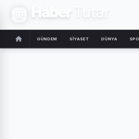
Haber
Tutar
TARAFSIZ & GÜNCEL
GÜNDEM
SİYASET
DÜNYA
SP