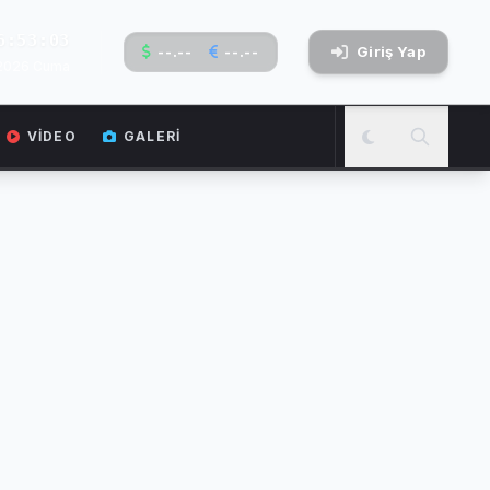
6:53:03
--.--
--.--
Giriş Yap
 2026 Cuma
VIDEO
GALERI