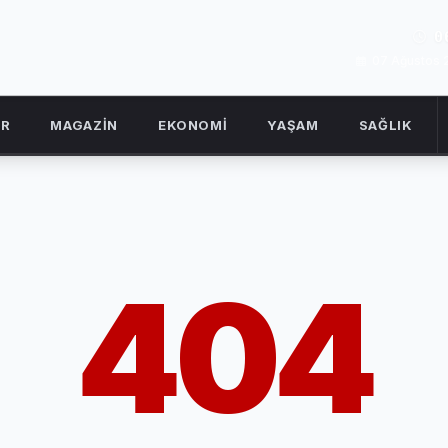
0
07 Ağustos
OR
MAGAZİN
EKONOMİ
YAŞAM
SAĞLIK
404