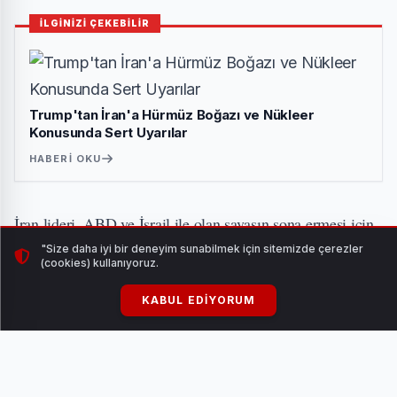
İLGİNİZİ ÇEKEBİLİR
Trump'tan İran'a Hürmüz Boğazı ve Nükleer
Konusunda Sert Uyarılar
HABERI OKU
İran lideri, ABD ve İsrail ile olan savaşın sona ermesi için
üç temel şart öne sürdü:
"Size daha iyi bir deneyim sunabilmek için sitemizde çerezler
(cookies) kullanıyoruz.
İran'ın meşru haklarının uluslararası alanda kabul
KABUL EDIYORUM
edilmesi.
Uğranılan zararların tazmin edilmesi.