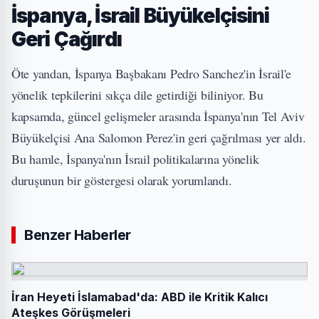
İspanya, İsrail Büyükelçisini
Geri Çağırdı
Öte yandan, İspanya Başbakanı Pedro Sanchez'in İsrail'e
yönelik tepkilerini sıkça dile getirdiği biliniyor. Bu
kapsamda, güncel gelişmeler arasında İspanya'nın Tel Aviv
Büyükelçisi Ana Salomon Perez'in geri çağrılması yer aldı.
Bu hamle, İspanya'nın İsrail politikalarına yönelik
duruşunun bir göstergesi olarak yorumlandı.
Benzer Haberler
İran Heyeti İslamabad'da: ABD ile Kritik Kalıcı
Ateşkes Görüşmeleri