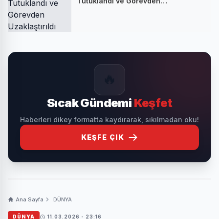
Tutuklandı ve Görevden
Uzaklaştırıldı
🔥
Sıcak Gündemi
Keşfet
Haberleri dikey formatta kaydırarak, sıkılmadan oku!
KEŞFE ÇIK
Ana Sayfa
DÜNYA
DÜNYA
11.03.2026 - 23:16