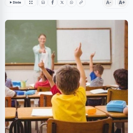
A-
A+
Dinle