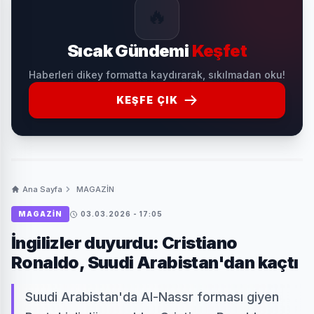
🔥
Sıcak Gündemi
Keşfet
Haberleri dikey formatta kaydırarak, sıkılmadan oku!
KEŞFE ÇIK
Ana Sayfa
MAGAZİN
MAGAZİN
03.03.2026 - 17:05
İngilizler duyurdu: Cristiano
Ronaldo, Suudi Arabistan'dan kaçtı
Suudi Arabistan'da Al-Nassr forması giyen