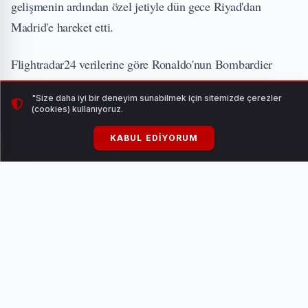
gelişmenin ardından özel jetiyle dün gece Riyad'dan
Madrid'e hareket etti.
Flightradar24 verilerine göre Ronaldo'nun Bombardier
Global Express tipi uçağı, dün gece Riyad'dan havalandı.
"Size daha iyi bir deneyim sunabilmek için sitemizde çerezler
(cookies) kullanıyoruz.
UÇAK TAKİP VERİLERİ ORTAYA ÇIKTI
KABUL EDIYORUM
Uçağın Mısır ve Akdeniz üzerinden geçerek bugün
İspanya'ya ulaştığı bildirildi.
41 yaşındaki yıldız, maçlar ertelenmeseydi çarşamba günü
AFC Şampiyonlar Ligi çeyrek finalinde Al-Wasl ile
Dubai'de yapılacak maça çıkacaktı.
KENDİSİNİ SUUDİ ARABİSTAN'A AİT