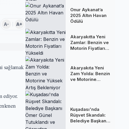
Oldu!
Onur Aykanat’a
2025 Altın Havan
Ödülü
A-
A+
Akaryakıtta Yeni
Zamlar: Benzin ve
Motorin Fiyatları
Yükseldi
ini sağlamak
Akaryakıta Yeni
Zam Yolda: Benzin
ve Motorine
Yüksek Artış
Bekleniyor
m ediyor.
zenlenen
Kuşadası'nda
Rüşvet Skandalı:
Belediye Başkanı
Ömer Günel