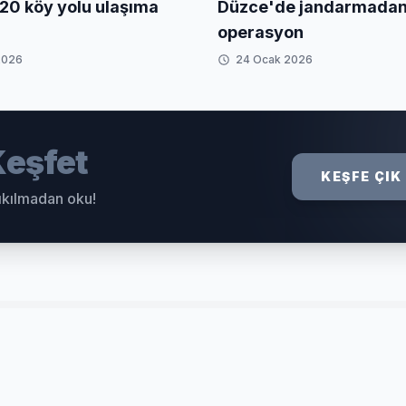
20 köy yolu ulaşıma
Düzce'de jandarmada
operasyon
2026
24 Ocak 2026
eşfet
KEŞFE ÇIK
sıkılmadan oku!