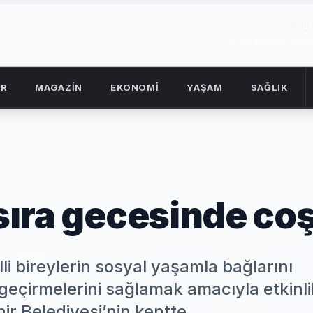
1
06 Ağustos 202
OR
MAGAZİN
EKONOMİ
YAŞAM
SAĞLIK
 sıra gecesinde co
i bireylerin sosyal yaşamla bağlarını
geçirmelerini sağlamak amacıyla etkinli
r Belediyesi’nin kentte...