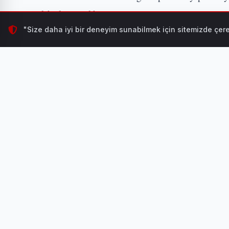
ve silah ele geçirildi.
"Size daha iyi bir deneyim sunabilmek için sitemizde çere
HABER ÖZEL TV
İLGİNİZİ ÇEKEBİLİR
Mindfulness (Bilinçli
HABERI OKU
DÜZCE (İGFA) - Düzce İl Jandarma Komutanlığı ekiple
önlenmesi ve şüphelilerin yakalanmasına yönelik çalışm