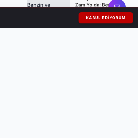
Zam Yolda: Benzin
ve Motorine
Yüksek Artış
KABUL EDIYORUM
Bekleniyor
Kuşadası'nda
Rüşvet Skandalı:
Belediye Başkanı
Ömer Günel
Tutuklandı ve
ber
Görevden
Uzaklaştırıldı
çların