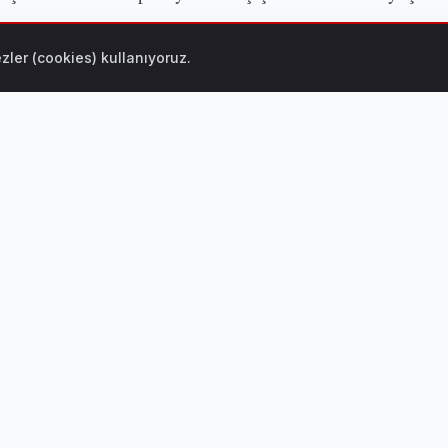
zler (cookies) kullanıyoruz.
 Farkındalık) Nedir? Anda Kalmak İçin Pratik Reh
rince, emniyet ve asayiş ile kamu düzeninin sağlanması, su
alar aralıksız sürdürülüyor.