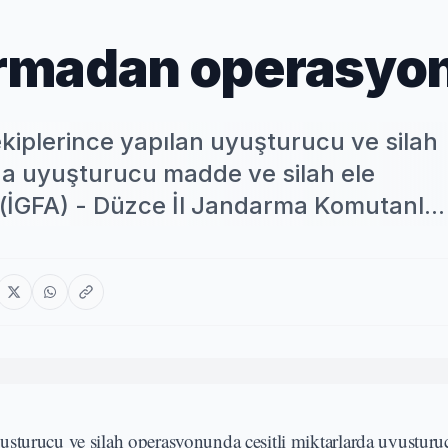
armadan operasyo
kiplerince yapılan uyuşturucu ve silah
da uyuşturucu madde ve silah ele
İGFA) - Düzce İl Jandarma Komutanl...
uşturucu ve silah operasyonunda çeşitli miktarlarda uyuştur