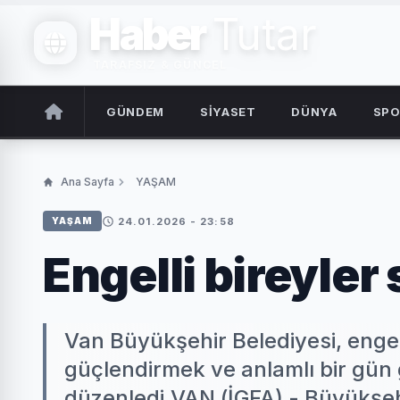
Haber
Tutar
TARAFSIZ & GÜNCEL
GÜNDEM
SİYASET
DÜNYA
SP
Ana Sayfa
YAŞAM
24.01.2026 - 23:58
YAŞAM
Engelli bireyler
Van Büyükşehir Belediyesi, engell
güçlendirmek ve anlamlı bir gün 
düzenledi.VAN (İGFA) - Büyükşehi