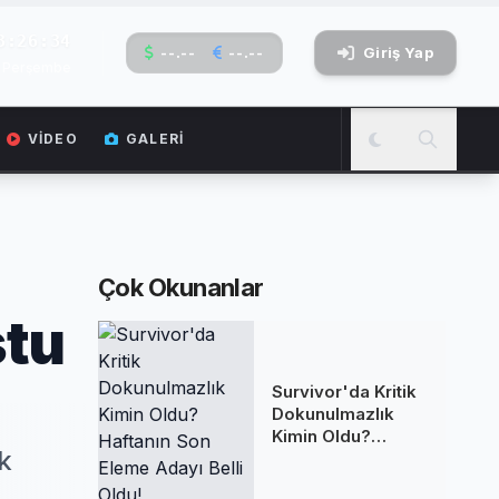
3:26:35
--.--
--.--
Giriş Yap
6 Perşembe
VIDEO
GALERI
Çok Okunanlar
ştu
Survivor'da Kritik
Dokunulmazlık
Kimin Oldu?
k
Haftanın Son
Eleme Adayı Belli