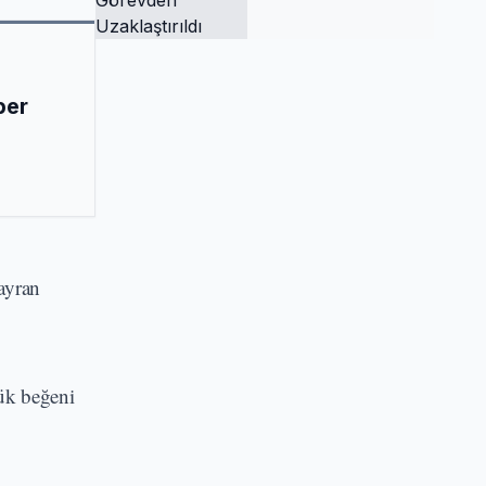
Tutuklandı ve
Görevden
Uzaklaştırıldı
ber
 ayran
yük beğeni