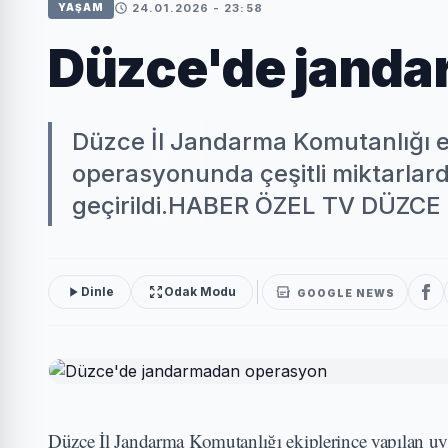
24.01.2026 - 23:58
YAŞAM
Düzce'de jand
Düzce İl Jandarma Komutanlığı e
operasyonunda çeşitli miktarlar
geçirildi.HABER ÖZEL TV DÜZCE (
Dinle
Odak Modu
GOOGLE NEWS
Düzce İl Jandarma Komutanlığı ekiplerince yapılan uy