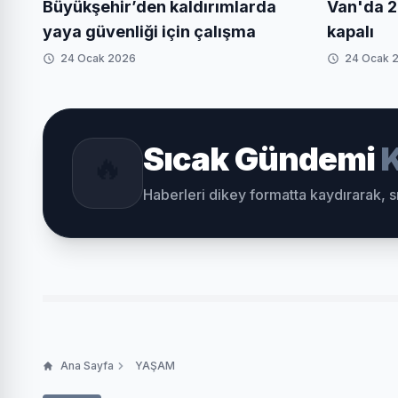
Büyükşehir’den kaldırımlarda
Van'da 2
yaya güvenliği için çalışma
kapalı
24 Ocak 2026
24 Ocak 
Sıcak Gündemi
K
🔥
Haberleri dikey formatta kaydırarak, 
Ana Sayfa
YAŞAM