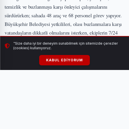
temizlik ve buzlanmaya karşı önleyici çalışmalarını
sürdürürken; sahada 48 araç ve 68 personel görev yapıyor.
Büyükşehir Belediyesi yetkilileri, olası buzlanmalara karşı
vatandaşların dikkatli olmalarını isterken, ekiplerin 7/24
esasına göre teyakkuz halinde çalışmalarına devam
"Size daha iyi bir deneyim sunabilmek için sitemizde çerezler
(cookies) kullanıyoruz.
edeceğini bildirdi.
KABUL EDIYORUM