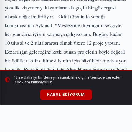
yönelik vizyoner yaklaşımların da güçlü bir göstergesi
olarak değerlendiriliyor. Ödül töreninde yaptığı
konuşmasında Aykanat, “Mesleğime duyduğum sevgiyle
her gün daha iyisini yapmaya çalışıyorum. Bugüne kadar
10 ulusal ve 2 uluslararası olmak üzere 12 proje yaptım.
Eczacılığın geleceğine katkı sunan projelerin böyle değerli
bir ödülle takdir edilmesi benim için büyük bir motivasyon
kaynağı. Bu değerli ödül için Altın Havan jürimize ve Novi
Medya Ailesine en içten teşekkürlerimi sunuyorum. Bu
"Size daha iyi bir deneyim sunabilmek için sitemizde çerezler
(cookies) kullanıyoruz.
gecede beni onurlandıran herkese teşekkür ederim, sevgi
ve saygılarımı sunuyorum ” ifadelerini kullandı.
KABUL EDIYORUM
#onuraykanat #altınhavan #eczacıonur #altınhavan2025
#ödültöreni #eczonuraykanat #AltınHavanÖdülleri
#EczacılığınOscarları #ÖdülTöreni #MeslekiBaşarı
#PrestijliÖdül #SerbestEczacılık #Eczacılık #Eczacı