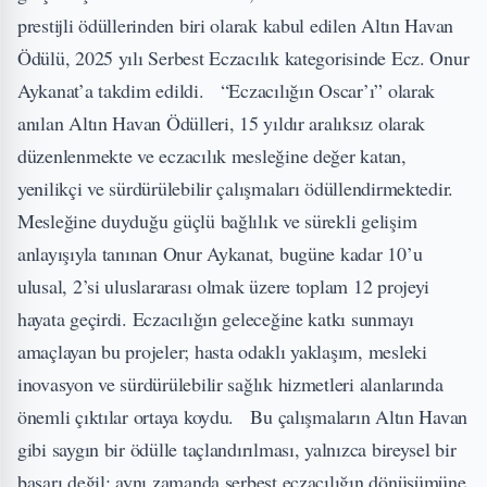
prestijli ödüllerinden biri olarak kabul edilen Altın Havan
Ödülü, 2025 yılı Serbest Eczacılık kategorisinde Ecz. Onur
Aykanat’a takdim edildi. “Eczacılığın Oscar’ı” olarak
anılan Altın Havan Ödülleri, 15 yıldır aralıksız olarak
düzenlenmekte ve eczacılık mesleğine değer katan,
yenilikçi ve sürdürülebilir çalışmaları ödüllendirmektedir.
Mesleğine duyduğu güçlü bağlılık ve sürekli gelişim
anlayışıyla tanınan Onur Aykanat, bugüne kadar 10’u
ulusal, 2’si uluslararası olmak üzere toplam 12 projeyi
hayata geçirdi. Eczacılığın geleceğine katkı sunmayı
amaçlayan bu projeler; hasta odaklı yaklaşım, mesleki
inovasyon ve sürdürülebilir sağlık hizmetleri alanlarında
önemli çıktılar ortaya koydu. Bu çalışmaların Altın Havan
gibi saygın bir ödülle taçlandırılması, yalnızca bireysel bir
başarı değil; aynı zamanda serbest eczacılığın dönüşümüne