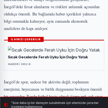
İnegöl’deki fırsat alanlarını ve riskleri anlamak açısından
oldukça önemli. Bu bağlamda haber içerikleri yalnızca
bilgi sunmakla kalmıyor, aynı zamanda ekonomik
analizlere de kapı aralıyor.
İLGİNİZİ ÇEKEBİLİR
Sıcak Gecelerde Ferah Uyku İçin Doğru Yatak
HABERI OKU
İnegöl’de spor, sadece bir aktivite değil; toplumun
enerjisini, heyecanını ve birlik duygusunu besleyen önemli
bir unsurdur. İlçede futbol başta olmak üzere pek çok spor
dalına gösterilen ilgi, haber içeriklerinin değerini artıran bir
"Size daha iyi bir deneyim sunabilmek için sitemizde çerezler
(cookies) kullanıyoruz.