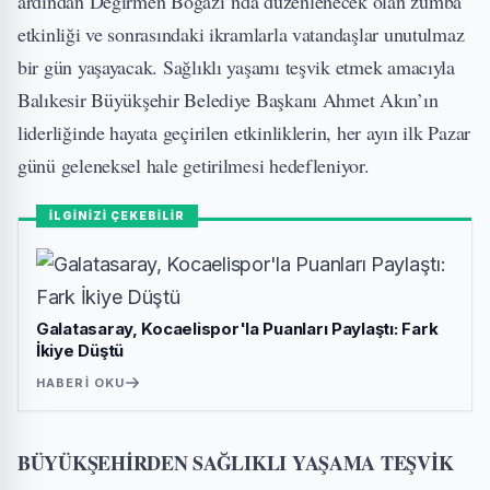
ardından Değirmen Boğazı’nda düzenlenecek olan zumba
etkinliği ve sonrasındaki ikramlarla vatandaşlar unutulmaz
bir gün yaşayacak. Sağlıklı yaşamı teşvik etmek amacıyla
Balıkesir Büyükşehir Belediye Başkanı Ahmet Akın’ın
liderliğinde hayata geçirilen etkinliklerin, her ayın ilk Pazar
günü geleneksel hale getirilmesi hedefleniyor.
İLGİNİZİ ÇEKEBİLİR
Galatasaray, Kocaelispor'la Puanları Paylaştı: Fark
İkiye Düştü
HABERI OKU
BÜYÜKŞEHİRDEN SAĞLIKLI YAŞAMA TEŞVİK