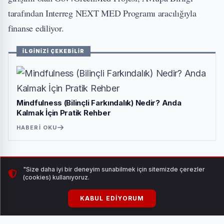
tarafından Interreg NEXT MED Programı aracılığıyla
finanse ediliyor.
İLGİNİZİ ÇEKEBİLİR
Mindfulness (Bilinçli Farkındalık) Nedir? Anda
Kalmak İçin Pratik Rehber
HABERI OKU
AKDENİZ BELEDİYELERİNDEN PİLOT EYLEMLER
"Size daha iyi bir deneyim sunabilmek için sitemizde çerezler
(cookies) kullanıyoruz.
Avrupa Birliği'nin Interreg NEXT MED Programı
KABUL EDIYORUM
aracılığıyla finanse ettiği Gov4GreenMed projesi,
belediyelerin katı atıkları ve gıda atıkları yönetim