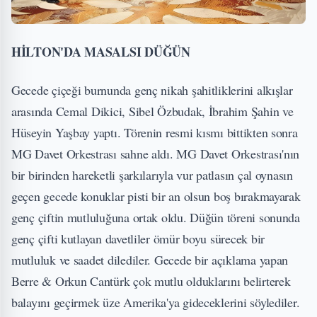
HİLTON'DA MASALSI DÜĞÜN
Gecede çiçeği burnunda genç nikah şahitliklerini alkışlar
arasında Cemal Dikici, Sibel Özbudak, İbrahim Şahin ve
Hüseyin Yaşbay yaptı. Törenin resmi kısmı bittikten sonra
MG Davet Orkestrası sahne aldı. MG Davet Orkestrası'nın
bir birinden hareketli şarkılarıyla vur patlasın çal oynasın
geçen gecede konuklar pisti bir an olsun boş bırakmayarak
genç çiftin mutluluğuna ortak oldu. Düğün töreni sonunda
genç çifti kutlayan davetliler ömür boyu sürecek bir
mutluluk ve saadet dilediler. Gecede bir açıklama yapan
Berre & Orkun Cantürk çok mutlu olduklarını belirterek
balayını geçirmek üze Amerika'ya gideceklerini söylediler.