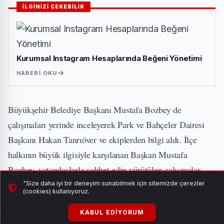
İLGİNİZİ ÇEKEBİLİR
Kurumsal Instagram Hesaplarında Beğeni Yönetimi
HABERI OKU
Büyükşehir Belediye Başkanı Mustafa Bozbey de
çalışmaları yerinde inceleyerek Park ve Bahçeler Dairesi
Başkanı Hakan Tanrıöver ve ekiplerden bilgi aldı. İlçe
halkının büyük ilgisiyle karşılanan Başkan Mustafa
Bozbey, vatandaşlarla sohbet edip yürütülen çalışmalar
hakkında bilgi verdi. İstasyon Caddesi’nde yürütülen
"Size daha iyi bir deneyim sunabilmek için sitemizde çerezler
(cookies) kullanıyoruz.
projenin bölgeye değer katacağını belirten Mudanyalılar,
KABUL EDIYORUM
Başkan Mustafa Bozbey’e teşekkür etti.