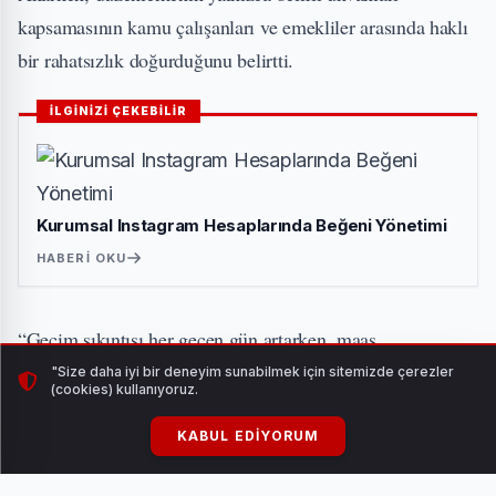
kapsamasının kamu çalışanları ve emekliler arasında haklı
bir rahatsızlık doğurduğunu belirtti.
İLGİNİZİ ÇEKEBİLİR
Kurumsal Instagram Hesaplarında Beğeni Yönetimi
HABERI OKU
“Geçim sıkıntısı her geçen gün artarken, maaş
iyileştirmeleri bütüncül bir anlayışla yapılmalı. Kamu
"Size daha iyi bir deneyim sunabilmek için sitemizde çerezler
(cookies) kullanıyoruz.
hizmetinin yükünü omuzlayan ve yıllarca omuzlayıp
emekli olan herkesin emeği eşit değerdedir” diyen
KABUL EDIYORUM
Akarken, yaşam maliyetleri, yüksek kira giderleri, yetersiz