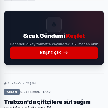
🔥
Sıcak Gündemi
Keşfet
Haberleri dikey formatta kaydırarak, sıkılmadan oku!
KEŞFE ÇIK
Ana Sayfa
YAŞAM
YAŞAM
04.12.2025 - 17:43
Trabzon'da çiftçilere süt sağım