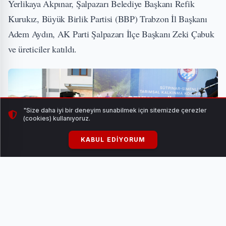
Yerlikaya Akpınar, Şalpazarı Belediye Başkanı Refik
Kurukız, Büyük Birlik Partisi (BBP) Trabzon İl Başkanı
Adem Aydın, AK Parti Şalpazarı İlçe Başkanı Zeki Çabuk
ve üreticiler katıldı.
"Size daha iyi bir deneyim sunabilmek için sitemizde çerezler
(cookies) kullanıyoruz.
KABUL EDIYORUM