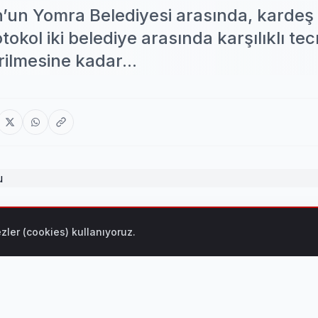
n’un Yomra Belediyesi arasında, kardeş
tokol iki belediye arasında karşılıklı te
rilmesine kadar...
 arasında, kardeş belediye protokolü imzalandı. Protokol iki
zler (cookies) kullanıyoruz.
iştirilmesine kadar geniş bir iş birliği alanını kapsıyor.
erini perçinlemeye devam eden Beylikdüzü Belediyesi, Trabzo