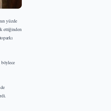
ının yüzde
k ettiğinden
otoparkı
, böylece
nde
rdi.