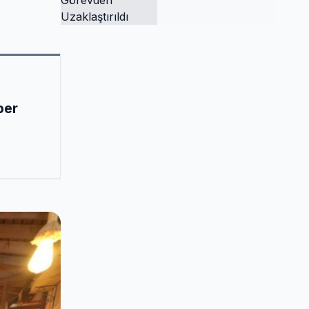
Tutuklandı ve
Görevden
Uzaklaştırıldı
ber