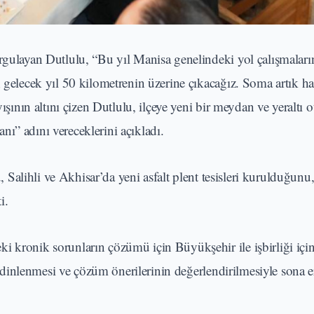
urgulayan Dutlulu, “Bu yıl Manisa genelindeki yol çalışmalar
; gelecek yıl 50 kilometrenin üzerine çıkacağız. Soma artık ha
yışının altını çizen Dutlulu, ilçeye yeni bir meydan ve yeraltı 
ı” adını vereceklerini açıkladı.
u, Salihli ve Akhisar’da yeni asfalt plent tesisleri kurulduğunu
i.
i kronik sorunların çözümü için Büyükşehir ile işbirliği içi
in dinlenmesi ve çözüm önerilerinin değerlendirilmesiyle sona e