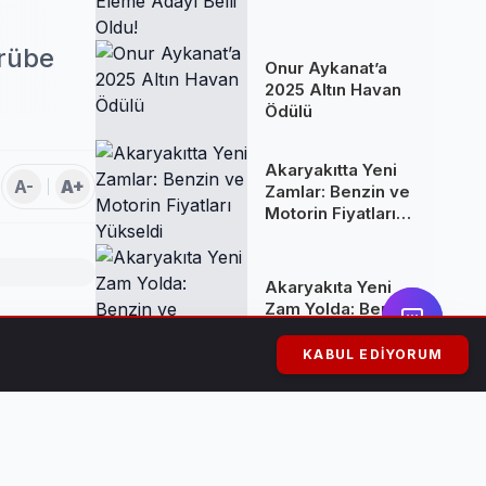
Eleme Adayı Belli
Oldu!
crübe
Onur Aykanat’a
2025 Altın Havan
Ödülü
Akaryakıtta Yeni
A-
A+
Zamlar: Benzin ve
Motorin Fiyatları
Yükseldi
Akaryakıta Yeni
Zam Yolda: Benzin
ve Motorine
 belediye
Yüksek Artış
KABUL EDIYORUM
Bekleniyor
Kuşadası'nda
n’un Yomra
Rüşvet Skandalı: