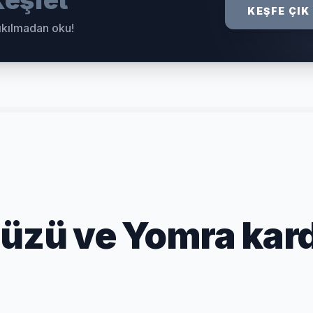
eşfet
KEŞFE ÇIK
sıkılmadan oku!
düzü ve Yomra kar