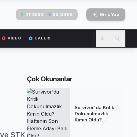
7
47,5989
55,0485
Giriş Yap
e
VIDEO
GALERI
Çok Okunanlar
Survivor'da Kritik
Dokunulmazlık
Kimin Oldu?
Haftanın Son
Eleme Adayı Belli
 ve STK