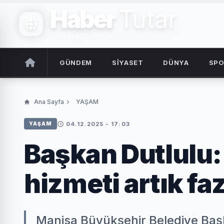
Haber
Tutar
TARAFSIZ & GÜNCEL
GÜNDEM
SİYASET
DÜNYA
SP
Ana Sayfa
YAŞAM
04.12.2025 - 17:03
YAŞAM
Başkan Dutlulu:
hizmeti artık fa
Manisa Büyükşehir Belediye Baş