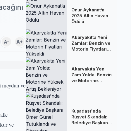
Oldu!
lacağını
Onur Aykanat’a
2025 Altın Havan
Ödülü
Akaryakıtta Yeni
A-
A+
Zamlar: Benzin ve
Motorin Fiyatları
Yükseldi
Akaryakıta Yeni
Zam Yolda: Benzin
ve Motorine
ni meydan ve
Yüksek Artış
Bekleniyor
Kuşadası'nda
alle
Rüşvet Skandalı:
Belediye Başkanı
Okur ve
Ömer Günel