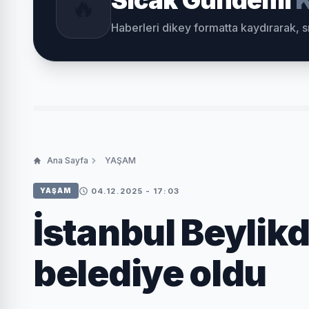
Sıcak Gündemi
K
🔥
Haberleri dikey formatta kaydırarak, 
Ana Sayfa
YAŞAM
04.12.2025 - 17:03
YAŞAM
İstanbul Beylik
belediye oldu