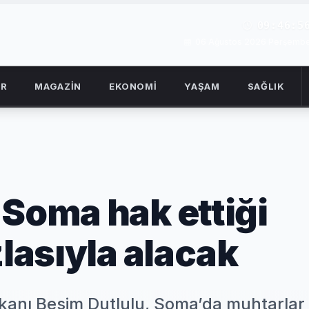
09:46:5
06 Ağustos 2026 Perşemb
OR
MAGAZİN
EKONOMİ
YAŞAM
SAĞLIK
 Soma hak ettiği
zlasıyla alacak
kanı Besim Dutlulu, Soma’da muhtarlar