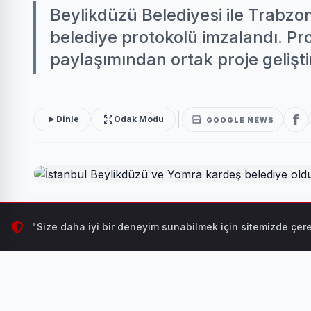
Beylikdüzü Belediyesi ile Trabzo
belediye protokolü imzalandı. Pro
paylaşımından ortak proje gelişti
Dinle
Odak Modu
GOOGLE NEWS
Beylikdüzü Belediyesi ile Trabzon’un Yomra Belediyesi
"Size daha iyi bir deneyim sunabilmek için sitemizde çere
arasında karşılıklı tecrübe paylaşımından ortak proje gel
İSTANBUL (İGFA) -
Ulusal ve uluslararası ilişkil