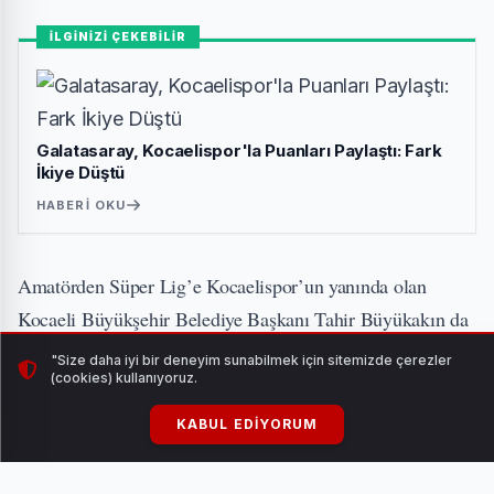
İLGİNİZİ ÇEKEBİLİR
Galatasaray, Kocaelispor'la Puanları Paylaştı: Fark
İkiye Düştü
HABERI OKU
Amatörden Süper Lig’e Kocaelispor’un yanında olan
Kocaeli Büyükşehir Belediye Başkanı Tahir Büyükakın da
ilk idmanda teknik heyet ve futbolcuların yanında oldu.
"Size daha iyi bir deneyim sunabilmek için sitemizde çerezler
(cookies) kullanıyoruz.
Teknik Direktör Selçuk İnan ile futbolcularla bir araya
gelen ve baklava ikram eden Başkan Büyükakın,
KABUL EDIYORUM
Kasımpaşa maçı için başarılar diledi.