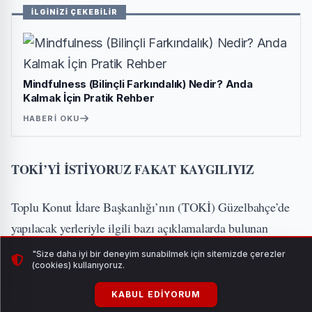
İLGİNİZİ ÇEKEBİLİR
Mindfulness (Bilinçli Farkındalık) Nedir? Anda
Kalmak İçin Pratik Rehber
HABERI OKU
TOKİ’Yİ İSTİYORUZ FAKAT KAYGILIYIZ
Toplu Konut İdare Başkanlığı’nın (TOKİ) Güzelbahçe’de
yapılacak yerleriyle ilgili bazı açıklamalarda bulunan
Güzelbahçe Belediye Başkanı Mustafa Günay, yapılmasına
"Size daha iyi bir deneyim sunabilmek için sitemizde çerezler
(cookies) kullanıyoruz.
karşı olmadıklarını fakat yapılan yerlerle ilgili kaygı verici
durumlar olduğunu söyledi.
KABUL EDIYORUM