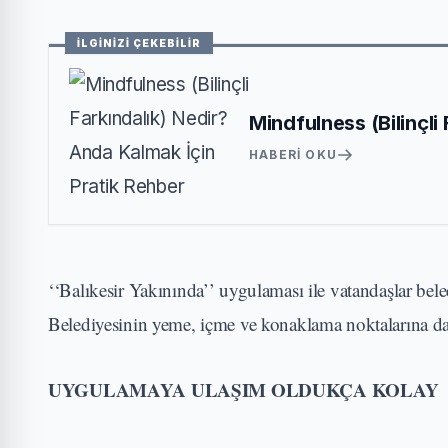
İLGİNİZİ ÇEKEBİLİR
Mindfulness (Bilinçli
HABERI OKU
‘‘Balıkesir Yakınında’’ uygulaması ile vatandaşlar bel
Belediyesinin yeme, içme ve konaklama noktalarına da
UYGULAMAYA ULAŞIM OLDUKÇA KOLAY