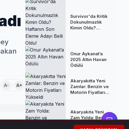
ladı
Survivor'da Kritik
Dokunulmazlık
Kimin Oldu?
Haftanın Son
Eleme Adayı Belli
bey
Oldu!
 Bakan
Onur Aykanat’a
2025 Altın Havan
Ödülü
Akaryakıtta Yeni
A-
A+
Zamlar: Benzin ve
Motorin Fiyatları
Yükseldi
Akaryakıta Yeni
Zam Yolda: Benzin
ve Motorine
in Bakan