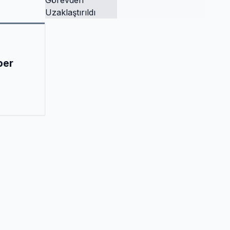
Tutuklandı ve
Görevden
Uzaklaştırıldı
ber