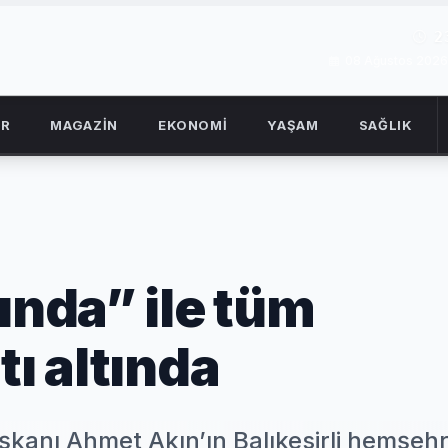
2
08 Ağustos 2026
OR
MAGAZİN
EKONOMİ
YAŞAM
SAĞLIK
ında” ile tüm
tı altında
kanı Ahmet Akın’ın Balıkesirli hemşehril