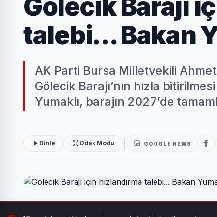
Gölecik Barajı i
talebi... Bakan 
AK Parti Bursa Milletvekili Ahme
Gölecik Barajı’nın hızla bitirilme
Yumaklı, barajın 2027’de tamaml
Dinle
Odak Modu
GOOGLE NEWS
AK Parti Bursa Milletvekili Ahmet Kılıç, yüzde 72’si 