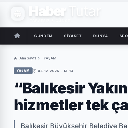
Haber
Tutar
TARAFSIZ & GÜNCEL
GÜNDEM
SİYASET
DÜNYA
SP
Ana Sayfa
YAŞAM
04.12.2025 - 13:13
YAŞAM
“Balıkesir Yakın
hizmetler tek ça
Balıkesir Büyükşehir Belediye Baş