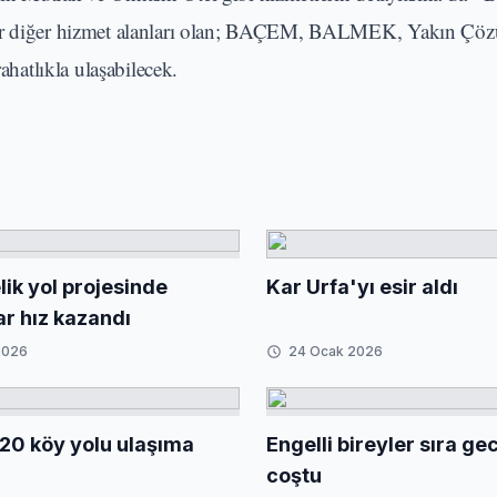
şlar diğer hizmet alanları olan; BAÇEM, BALMEK, Yakın Çö
atlıkla ulaşabilecek.
ik yol projesinde
Kar Urfa'yı esir aldı
ar hız kazandı
2026
24 Ocak 2026
20 köy yolu ulaşıma
Engelli bireyler sıra g
coştu