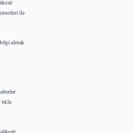
ıkesir
metleri ile
bilgi almak
aberler
 tıkla
alıkesir