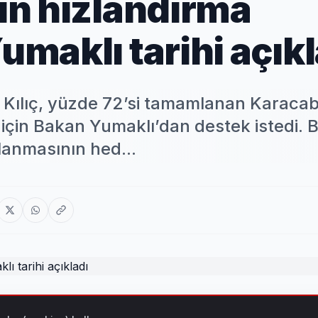
çin hızlandırma
Yumaklı tarihi açık
t Kılıç, yüzde 72’si tamamlanan Karaca
si için Bakan Yumaklı’dan destek istedi.
anmasının hed...
tamamlanan Karacabey Gölecik Barajı’nın hızla bitirilmesi iç