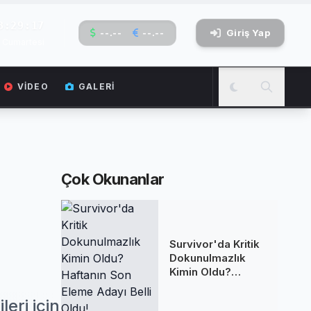
3:29:18
--.--
--.--
Giriş Yap
 Cumartesi
VIDEO
GALERI
Çok Okunanlar
Survivor'da Kritik
Dokunulmazlık
Kimin Oldu?
Haftanın Son
Eleme Adayı Belli
eri için