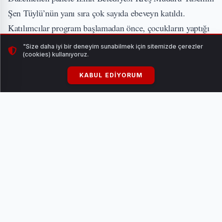
Şen Tüylü’nün yanı sıra çok sayıda ebeveyn katıldı.
Katılımcılar program başlamadan önce, çocukların yaptığı
resimlerden oluşan sergiyi gezdiler ve bol bol hatıra
"Size daha iyi bir deneyim sunabilmek için sitemizde çerezler
(cookies) kullanıyoruz.
fotoğrafı çektiler.
KABUL EDIYORUM