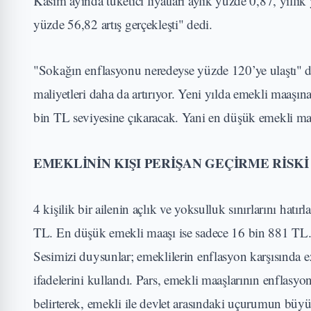
Kasım ayında tüketici fiyatları aylık yüzde 0,87, yıllık
yüzde 56,82 artış gerçekleşti" dedi.
"Sokağın enflasyonu neredeyse yüzde 120’ye ulaştı" diy
maliyetleri daha da artırıyor. Yeni yılda emekli maaş
bin TL seviyesine çıkaracak. Yani en düşük emekli maa
EMEKLİNİN KIŞI PERİŞAN GEÇİRME RİSKİ
4 kişilik bir ailenin açlık ve yoksulluk sınırlarını hat
TL. En düşük emekli maaşı ise sadece 16 bin 881 TL. B
Sesimizi duysunlar; emeklilerin enflasyon karşısında 
ifadelerini kullandı. Pars, emekli maaşlarının enflas
belirterek, emekli ile devlet arasındaki uçurumun büy