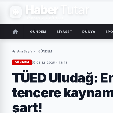
Haber
Tutar
TARAFSIZ & GÜNCEL
GÜNDEM
SİYASET
DÜNYA
SP
Ana Sayfa
GÜNDEM
03.12.2025 - 13:13
GÜNDEM
TÜED Uludağ: E
tencere kaynamı
şart!