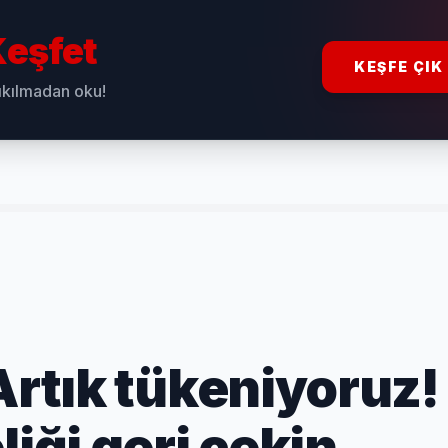
eşfet
KEŞFE ÇIK
sıkılmadan oku!
Artık tükeniyoruz!
ği geri çekin