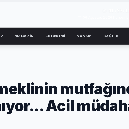
01:57:1
06 Ağustos 2026 Perşemb
OR
MAGAZİN
EKONOMİ
YAŞAM
SAĞLIK
meklinin mutfağın
yor... Acil müdah