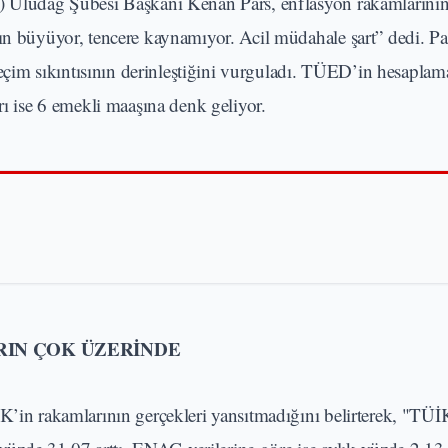
 Uludağ Şubesi Başkanı Kenan Pars, enflasyon rakamlarının
ın büyüyor, tencere kaynamıyor. Acil müdahale şart” dedi. Par
 geçim sıkıntısının derinleştiğini vurguladı. TÜED’in hesaplam
rı ise 6 emekli maaşına denk geliyor.
IN ÇOK ÜZERİNDE
İK’in rakamlarının gerçekleri yansıtmadığını belirterek, "TÜİ