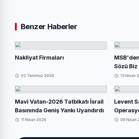
Benzer Haberler
Nakliyat Firmaları
MSB'den İ
Sözü Biz
02 Temmuz 2026
13 Nisan 
Mavi Vatan-2026 Tatbikatı İsrail
Levent S
Basınında Geniş Yankı Uyandırdı
Operasyo
11 Nisan 2026
09 Nisan