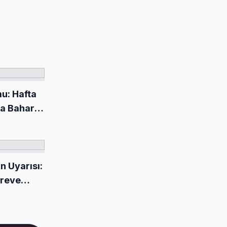
u: Hafta
ya Baharla
n Uyarısı:
öreve