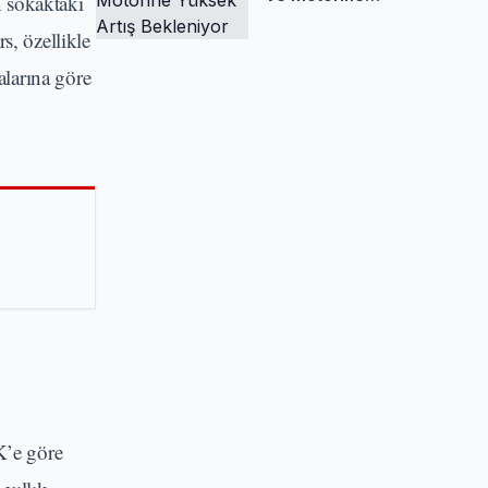
 sokaktaki
Yüksek Artış
s, özellikle
Bekleniyor
alarına göre
K’e göre