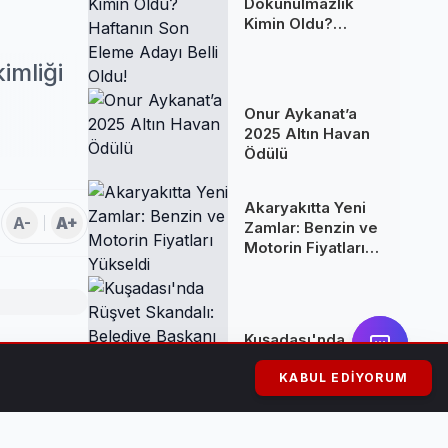
Dokunulmazlık
Kimin Oldu?
Haftanın Son
Eleme Adayı Belli
imliği
Oldu!
Onur Aykanat’a
2025 Altın Havan
Ödülü
Akaryakıtta Yeni
A-
A+
Zamlar: Benzin ve
Motorin Fiyatları
Yükseldi
Kuşadası'nda
Rüşvet Skandalı:
ları ve
Belediye Başkanı
KABUL EDIYORUM
Ömer Günel
Tutuklandı ve
Görevden