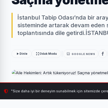
İstanbul Tabip Odası’nda bir aray
sisteminde artarak devam eden s
toplantısında dile getirdi.İSTANBU
Dinle
Odak Modu
GOOGLE NEWS
İstanbul Tabip Odası’nda bir araya gelen sağlık meslek
"Size daha iyi bir deneyim sunabilmek için sitemizde çere
çözüm önerilerini basın toplantısında dile getirdi.