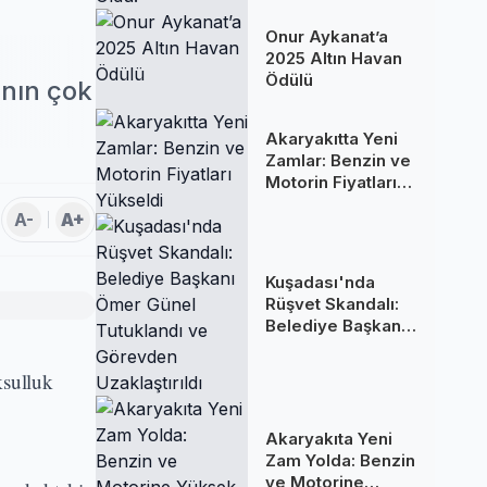
Oldu!
Onur Aykanat’a
2025 Altın Havan
Ödülü
ının çok
Akaryakıtta Yeni
Zamlar: Benzin ve
Motorin Fiyatları
Yükseldi
A-
A+
Kuşadası'nda
Rüşvet Skandalı:
Belediye Başkanı
Ömer Günel
Tutuklandı ve
ksulluk
Görevden
Uzaklaştırıldı
Akaryakıta Yeni
Zam Yolda: Benzin
ve Motorine