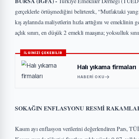
BURSA (İGFA) -
Türkiye Emekliler Derneği (TÜED)
gerçeklerle örtüşmediğini belirterek, “Mutfaktaki yang
kış aylarında maliyetlerin hızla arttığını ve emeklinin
açlık sınırı, en düşük 2 emekli maaşına; yoksulluk sını
İLGİNİZİ ÇEKEBİLİR
Halı yıkama firmaları
HABERI OKU
SOKAĞIN ENFLASYONU RESMİ RAKAMLAR
Kasım ayı enflasyon verilerini değerlendiren Pars, TÜ