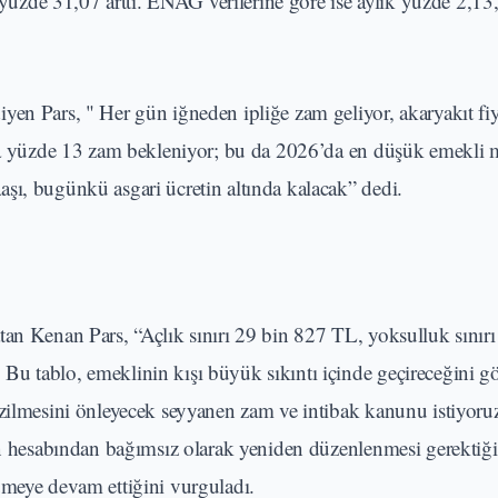
 yüzde 31,07 arttı. ENAG verilerine göre ise aylık yüzde 2,13,
en Pars, " Her gün iğneden ipliğe zam geliyor, akaryakıt fiya
ına yüzde 13 zam bekleniyor; bu da 2026’da en düşük emekli 
şı, bugünkü asgari ücretin altında kalacak” dedi.
ırlatan Kenan Pars, “Açlık sınırı 29 bin 827 TL, yoksulluk sınır
u tablo, emeklinin kışı büyük sıkıntı içinde geçireceğini gö
ezilmesini önleyecek seyyanen zam ve intibak kanunu istiyoru
yon hesabından bağımsız olarak yeniden düzenlenmesi gerektiği
ümeye devam ettiğini vurguladı.