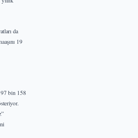
 yıllık
tları da
maaşını 19
ı 97 bin 158
steriyor.
z”
ni