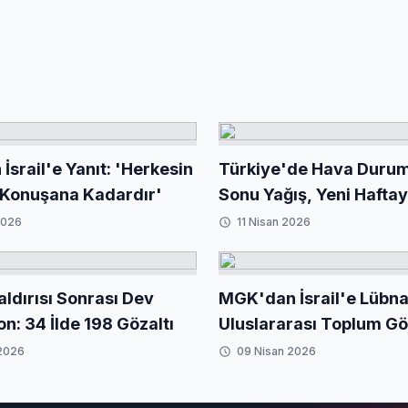
srail'e Yanıt: 'Herkesin
Türkiye'de Hava Durum
 Konuşana Kadardır'
Sonu Yağış, Yeni Hafta
Giriş
2026
11 Nisan 2026
aldırısı Sonrası Dev
MGK'dan İsrail'e Lübna
n: 34 İlde 198 Gözaltı
Uluslararası Toplum G
Çağrıldı
 2026
09 Nisan 2026