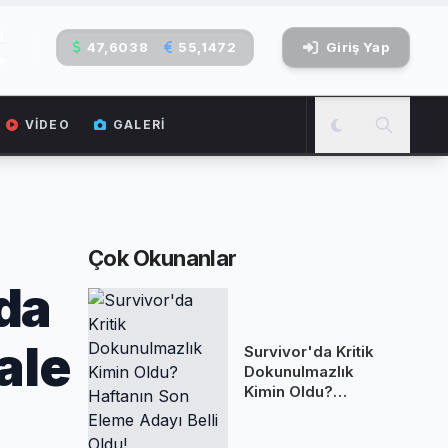
2
47,6038
55,1472
Giriş Yap
e
VIDEO
GALERI
Çok Okunanlar
da
ale
Survivor'da Kritik
Dokunulmazlık
Kimin Oldu?
Haftanın Son
Eleme Adayı Belli