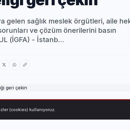
a gelen sağlık meslek örgütleri, aile hek
orunları ve çözüm önerilerini basın
L (İGFA) - İstanb...
 örgütleri, aile hekimliği sisteminde artarak devam eden sorun
zler (cookies) kullanıyoruz.