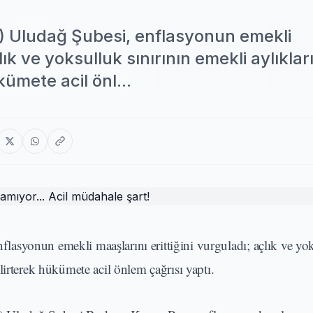
) Uludağ Şubesi, enflasyonun emekli
lık ve yoksulluk sınırının emekli aylıklar
ümete acil önl...
asyonun emekli maaşlarını erittiğini vurguladı; açlık ve yo
lirterek hükümete acil önlem çağrısı yaptı.