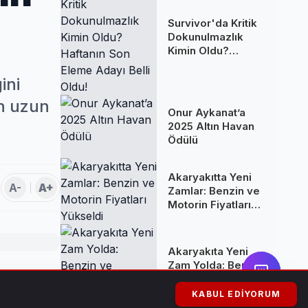
Survivor'da Kritik
Dokunulmazlık
Kimin Oldu?
Haftanın Son
Eleme Adayı Belli
ini
Oldu!
in uzun
Onur Aykanat’a
2025 Altın Havan
Ödülü
Akaryakıtta Yeni
A-
A+
Zamlar: Benzin ve
Motorin Fiyatları
Yükseldi
Akaryakıta Yeni
Zam Yolda: Benzin
ve Motorine
gelecek
Yüksek Artış
KABUL EDIYORUM
Bekleniyor