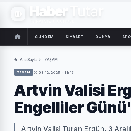
Haber
Tutar
TARAFSIZ & GÜNCEL
GÜNDEM
SİYASET
DÜNYA
SP
Ana Sayfa
YAŞAM
03.12.2025 - 11:13
YAŞAM
Artvin Valisi E
Engelliler Günü"
Artvin Valisi Turan Ergün, 3 Aral