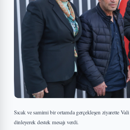
Sıcak ve samimi bir ortamda gerçekleşen ziyarette Vali 
dinleyerek destek mesajı verdi.