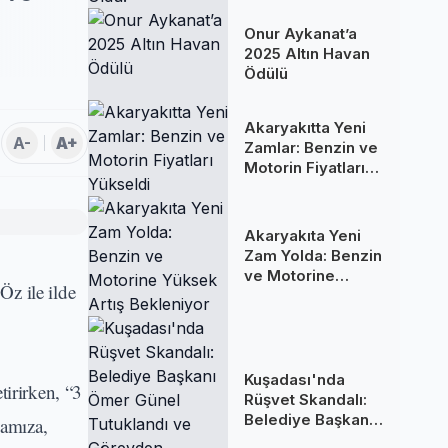
Oldu!
Onur Aykanat’a
2025 Altın Havan
Ödülü
Akaryakıtta Yeni
A-
A+
Zamlar: Benzin ve
Motorin Fiyatları
Yükseldi
Akaryakıta Yeni
Zam Yolda: Benzin
ve Motorine
z ile ilde
Yüksek Artış
Bekleniyor
Kuşadası'nda
irirken, “3
Rüşvet Skandalı:
Belediye Başkanı
mamıza,
Ömer Günel