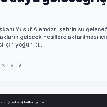
kanı Yusuf Alemdar, şehrin su geleceğ
ların gelecek nesillere aktarılması iç
i için yoğun bi...
şehrin su geleceğini garantiye almak ve mevcut kaynakların 
zler (cookies) kullanıyoruz.