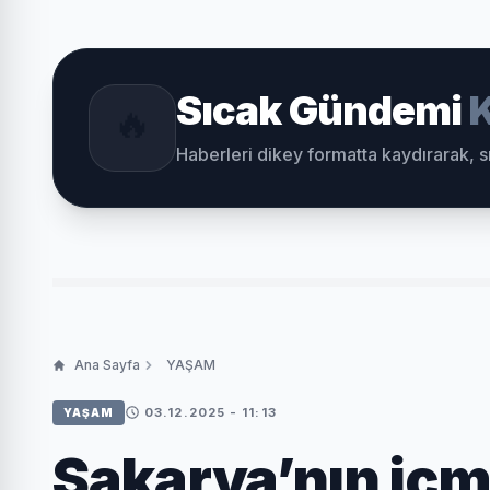
Sıcak Gündemi
K
🔥
Haberleri dikey formatta kaydırarak, 
Ana Sayfa
YAŞAM
03.12.2025 - 11:13
YAŞAM
Sakarya’nın içm