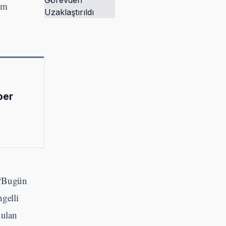
um
Tutuklandı ve
Görevden
Uzaklaştırıldı
ber
, “Bugün
gelli
nulan