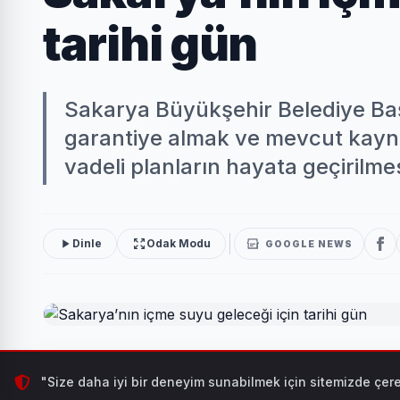
tarihi gün
Sakarya Büyükşehir Belediye Baş
garantiye almak ve mevcut kaynak
vadeli planların hayata geçirilmes
Dinle
Odak Modu
GOOGLE NEWS
Sakarya Büyükşehir Belediye Başkanı Yusuf Alemdar, 
"Size daha iyi bir deneyim sunabilmek için sitemizde çere