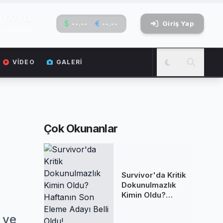
1:22:12
--.--
--.--
Giriş Yap
 Cumartesi
VIDEO
GALERI
Çok Okunanlar
Survivor'da Kritik
Dokunulmazlık
Kimin Oldu?
Haftanın Son
Eleme Adayı Belli
 ve