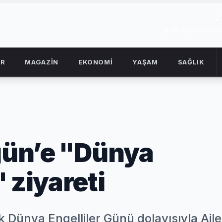
2
08 Ağustos 2026
OR
MAGAZİN
EKONOMİ
YAŞAM
SAĞLIK
rgün’e "Dünya
 ziyareti
ık Dünya Engelliler Günü dolayısıyla Aile