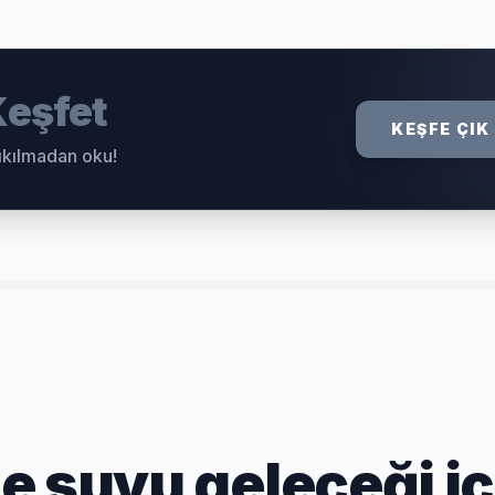
eşfet
KEŞFE ÇIK
sıkılmadan oku!
e suyu geleceği iç