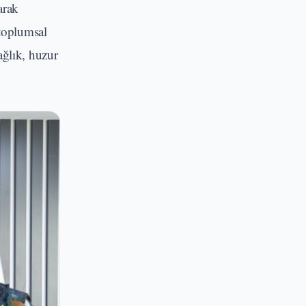
arak
toplumsal
ağlık, huzur