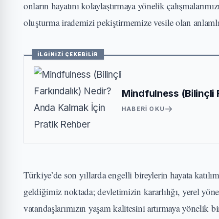
onların hayatını kolaylaştırmaya yönelik çalışmalarımı
oluşturma irademizi pekiştirmemize vesile olan anlamlı
İLGİNİZİ ÇEKEBİLİR
Mindfulness (Bilinçli
HABERI OKU
Türkiye’de son yıllarda engelli bireylerin hayata katıl
geldiğimiz noktada; devletimizin kararlılığı, yerel yö
vatandaşlarımızın yaşam kalitesini artırmaya yönelik b