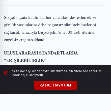
Sosyal hayata katılımda her vatandaşı desteklemek ve
günlük yaşamlarını daha bağımsız sürdürebilmelerini
sağlamak amacıyla Büyükşehir’e ait 30 web sitesine
engelsiz erişim sağlandı.
ULUSLARARASI STANDARTLARDA
“ERİŞİLEBİLİRLİK”
"Size daha iyi bir deneyim sunabilmek için sitemizde çerezler
Büyükşehir tarafından uluslararası standartlarda yazılımı
(cookies) kullanıyoruz.
geliştirilen web eklentisiyle dijital kapsayıcılığı artırmak ve
KABUL EDIYORUM
herkesin online hizmetlere kolay erişimini sağlamak
amacıyla belediyenin resmi internet siteleri uluslararası
erişilebilirlik kriterlerine uygun hale getirildi.