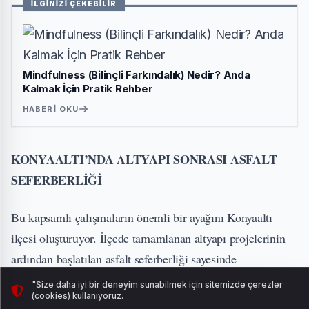
İLGİNİZİ ÇEKEBİLİR
Mindfulness (Bilinçli Farkındalık) Nedir? Anda
Kalmak İçin Pratik Rehber
HABERI OKU
KONYAALTI’NDA ALTYAPI SONRASI ASFALT
SEFERBERLİĞİ
Bu kapsamlı çalışmaların önemli bir ayağını Konyaaltı
ilçesi oluşturuyor. İlçede tamamlanan altyapı projelerinin
ardından başlatılan asfalt seferberliği sayesinde
vatandaşların mağduriyet yaşamaması için cadde ve
"Size daha iyi bir deneyim sunabilmek için sitemizde çerezler
(cookies) kullanıyoruz.
sokaklar kısa sürede yenilendi.