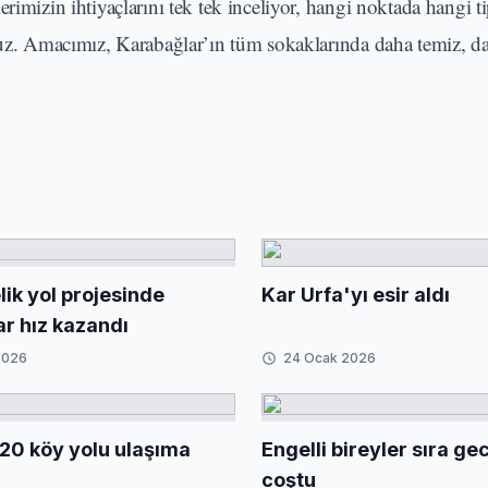
rimizin ihtiyaçlarını tek tek inceliyor, hangi noktada hangi t
ruz. Amacımız, Karabağlar’ın tüm sokaklarında daha temiz, da
ik yol projesinde
Kar Urfa'yı esir aldı
ar hız kazandı
2026
24 Ocak 2026
20 köy yolu ulaşıma
Engelli bireyler sıra g
coştu