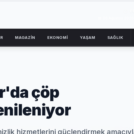
0
06 Ağustos 202
OR
MAGAZİN
EKONOMİ
YAŞAM
SAĞLIK
r'da çöp
enileniyor
mizlik hizmetlerini güçlendirmek amacıy