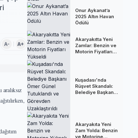
Oldu!
ri
Onur Aykanat’a
2025 Altın Havan
Ödülü
Akaryakıtta Yeni
A-
A+
Zamlar: Benzin ve
Motorin Fiyatları
Yükseldi
Kuşadası'nda
Rüşvet Skandalı:
 aralıksız
Belediye Başkanı
Ömer Günel
ğıtılırken,
Tutuklandı ve
Görevden
Uzaklaştırıldı
Akaryakıta Yeni
dağıtım
Zam Yolda: Benzin
ve Motorine