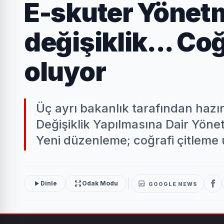
E-skuter Yönet
değişiklik... Co
oluyor
Üç ayrı bakanlık tarafından hazı
Değişiklik Yapılmasına Dair Yön
Yeni düzenleme; coğrafi çitleme 
Dinle
Odak Modu
GOOGLE NEWS