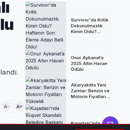
lı
lu
Survivor'da Kritik
Dokunulmazlık
Kimin Oldu?
Haftanın Son
Eleme Adayı Belli
Oldu!
Onur Aykanat’a
2025 Altın Havan
Ödülü
landı.
Akaryakıtta Yeni
Zamlar: Benzin ve
Motorin Fiyatları
Yükseldi
A-
A+
Kuşadası'nda
Rüşvet Skandalı: