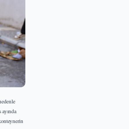
 nedenle
s ayında
konteynerin