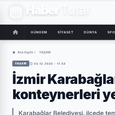
Haber
Tutar
TARAFSIZ & GÜNCEL
GÜNDEM
SİYASET
DÜNYA
SP
Ana Sayfa
YAŞAM
02.12.2025 - 11:53
YAŞAM
İzmir Karabağla
konteynerleri y
Karabağlar Belediyesi, ilçede te