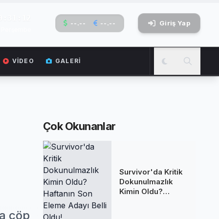
0:31:13
--.--
--.--
Giriş Yap
6 Perşembe
VIDEO
GALERI
Çok Okunanlar
Survivor'da Kritik
Dokunulmazlık
Kimin Oldu?
Haftanın Son
Eleme Adayı Belli
la çöp