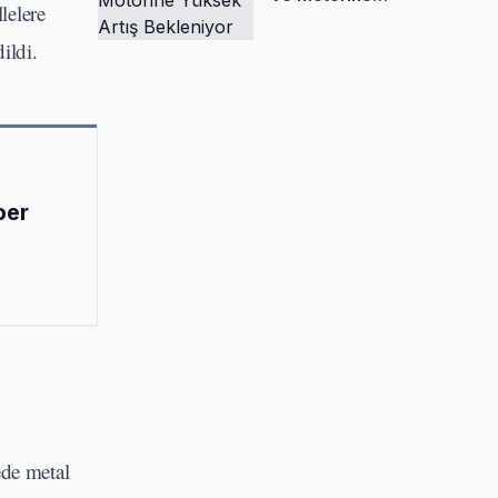
lelere
Yüksek Artış
Bekleniyor
ildi.
ber
ede metal