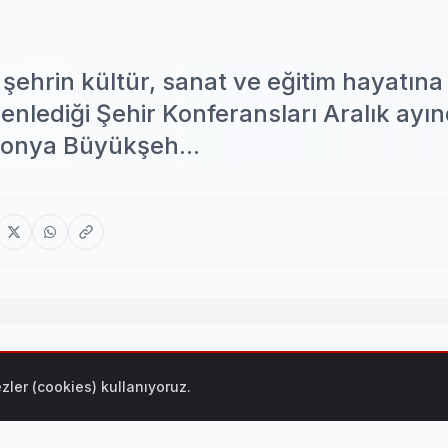
şehrin kültür, sanat ve eğitim hayatına
nlediği Şehir Konferansları Aralık ayı
onya Büyükşeh...
ve eğitim hayatına katkıda bulunmak amacıyla ilçelerde düzen
zler (cookies) kullanıyoruz.