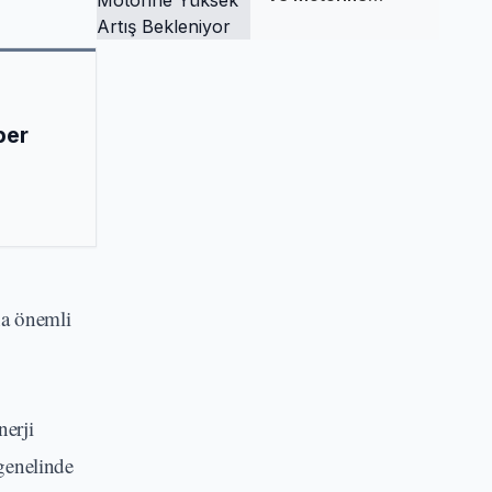
Yüksek Artış
Bekleniyor
ber
na önemli
nerji
 genelinde