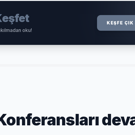
eşfet
KEŞFE ÇIK
sıkılmadan oku!
 Konferansları de