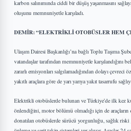
karbon salınımında ciddi bir düşüş yaşanmasını sağlayac
oluşunu memnuniyetle karşıladı.
DEMİR: “ELEKTRİKLİ OTOBÜSLER HEM Ç
Ulaşım Dairesi Başkanlığı’na bağlı Toplu Taşıma Şub
vatandaşlar tarafından memnuniyetle karşılandığını bel
zararlı emisyonları salgılamadığından dolayı çevreci ö
yakıtlı araçlara göre de yarı yarıya yakıt tasarrufu sağlı
Elektrikli otobüslerde bulunan ve Türkiye’de ilk kez ku
önlendiğini, motor bölümü olmadığı için de araçların
donatılan otobüslerde sürücü yorgunluğu, sağlık riski 
önleme ve şerit takip sistemleri yer alıyor. Araçlar 24 