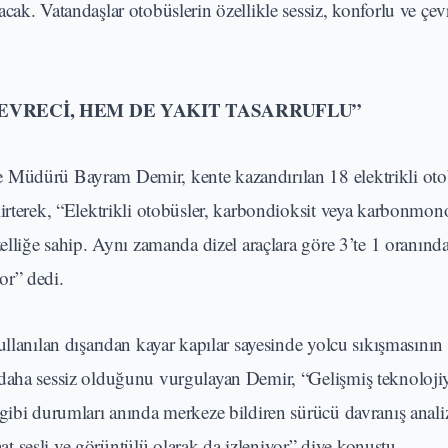
ak. Vatandaşlar otobüslerin özellikle sessiz, konforlu ve çev
EVRECİ, HEM DE YAKIT TASARRUFLU”
e Müdürü Bayram Demir, kente kazandırılan 18 elektrikli ot
irterek, “Elektrikli otobüsler, karbondioksit veya karbonmono
zelliğe sahip. Aynı zamanda dizel araçlara göre 3’te 1 oranın
yor” dedi.
llanılan dışarıdan kayar kapılar sayesinde yolcu sıkışmasının
 daha sessiz olduğunu vurgulayan Demir, “Gelişmiş teknoloji
gibi durumları anında merkeze bildiren sürücü davranış anali
saat sesli ve görüntülü olarak da izleniyor” diye konuştu.