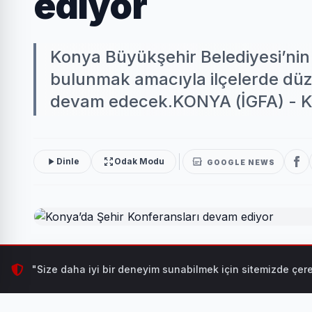
ediyor
Konya Büyükşehir Belediyesi’nin 
bulunmak amacıyla ilçelerde düze
devam edecek.KONYA (İGFA) - K
Dinle
Odak Modu
GOOGLE NEWS
Konya Büyükşehir Belediyesi’nin şehrin kültür, sanat 
"Size daha iyi bir deneyim sunabilmek için sitemizde çere
Konferansları Aralık ayında da devam edecek.