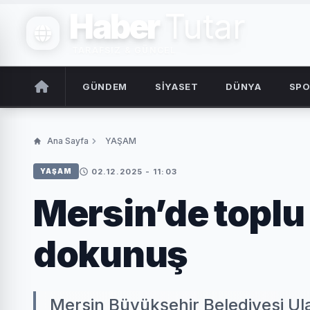
Haber
Tutar
TARAFSIZ & GÜNCEL
GÜNDEM
SİYASET
DÜNYA
SP
Ana Sayfa
YAŞAM
02.12.2025 - 11:03
YAŞAM
Mersin’de toplu 
dokunuş
Mersin Büyükşehir Belediyesi Ula