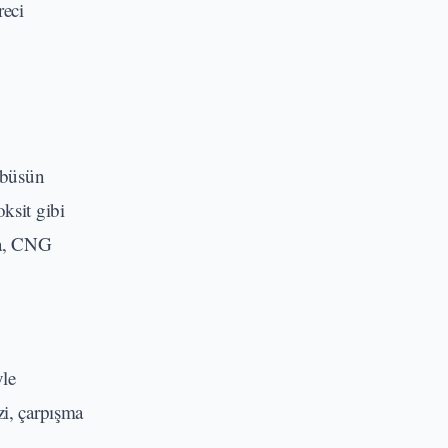
reci
obüsün
ksit gibi
da, CNG
yle
zi, çarpışma