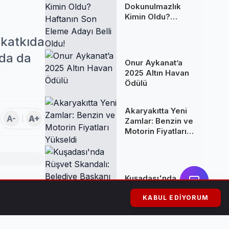
Dokunulmazlık
Kimin Oldu?
Haftanın Son
Eleme Adayı Belli
 katkıda
Oldu!
nda da
Onur Aykanat’a
2025 Altın Havan
Ödülü
Akaryakıtta Yeni
A-
A+
Zamlar: Benzin ve
Motorin Fiyatları
Yükseldi
Kuşadası'nda
Rüşvet Skandalı:
lediği Şehir
Belediye Başkanı
KABUL EDIYORUM
Ömer Günel
Tutuklandı ve