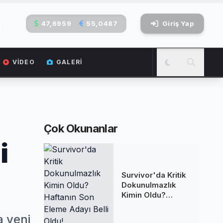
2
47,6959
55,0487
Giriş Yap
a
VIDEO
GALERI
Çok Okunanlar
i
Survivor'da Kritik
Dokunulmazlık
Kimin Oldu?
Haftanın Son
Eleme Adayı Belli
a yeni