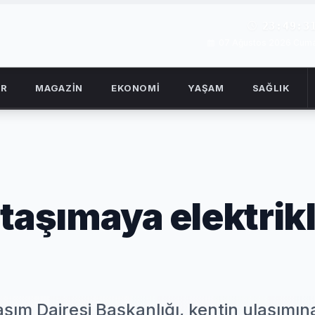
23:49:3
07 Ağustos 2026 Cum
OR
MAGAZİN
EKONOMİ
YAŞAM
SAĞLIK
taşımaya elektrikl
şım Dairesi Başkanlığı, kentin ulaşımın