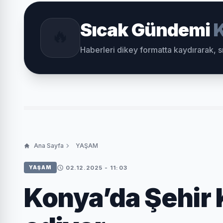
Sıcak Gündemi
K
🔥
Haberleri dikey formatta kaydırarak, 
Ana Sayfa
YAŞAM
02.12.2025 - 11:03
YAŞAM
Konya’da Şehir