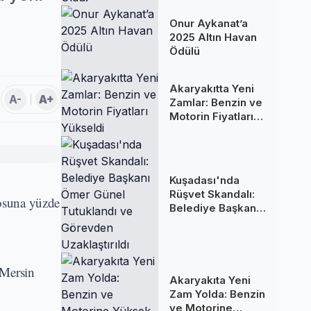
Oldu!
Onur Aykanat’a
2025 Altın Havan
Ödülü
Akaryakıtta Yeni
A-
A+
Zamlar: Benzin ve
Motorin Fiyatları
Yükseldi
Kuşadası'nda
Rüşvet Skandalı:
losuna yüzde
Belediye Başkanı
Ömer Günel
Tutuklandı ve
Görevden
Uzaklaştırıldı
 Mersin
Akaryakıta Yeni
Zam Yolda: Benzin
ve Motorine