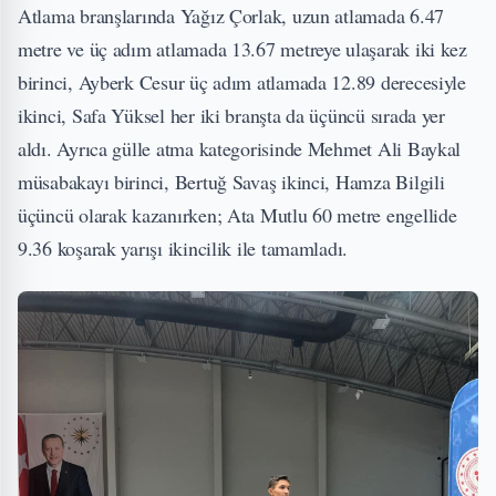
Atlama branşlarında Yağız Çorlak, uzun atlamada 6.47
metre ve üç adım atlamada 13.67 metreye ulaşarak iki kez
birinci, Ayberk Cesur üç adım atlamada 12.89 derecesiyle
ikinci, Safa Yüksel her iki branşta da üçüncü sırada yer
aldı. Ayrıca gülle atma kategorisinde Mehmet Ali Baykal
müsabakayı birinci, Bertuğ Savaş ikinci, Hamza Bilgili
üçüncü olarak kazanırken; Ata Mutlu 60 metre engellide
9.36 koşarak yarışı ikincilik ile tamamladı.