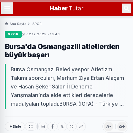
Haber
Tutar
Ana Sayfa
SPOR
SPOR
02.12.2025 - 10:43
Bursa'da Osmangazili atletlerden
büyük başarı
Bursa Osmangazi Belediyespor Atletizm
Takımı sporcuları, Merhum Ziya Ertan Alaçam
ve Hasan Şeker Salon İl Deneme
Yarışmaları’nda elde ettikleri derecelerle
madalyaları topladı.BURSA (İGFA) - Türkiye ...
A-
A+
Dinle