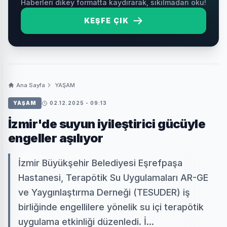
Haberleri dikey formatta kaydırarak, sıkılmadan oku!
KEŞFE ÇIK
Ana Sayfa
YAŞAM
YAŞAM
02.12.2025 - 09:13
İzmir'de suyun iyileştirici gücüyle
engeller aşılıyor
İzmir Büyükşehir Belediyesi Eşrefpaşa
Hastanesi, Terapötik Su Uygulamaları AR-GE
ve Yaygınlaştırma Derneği (TESUDER) iş
birliğinde engellilere yönelik su içi terapötik
uygulama etkinliği düzenledi. İ...