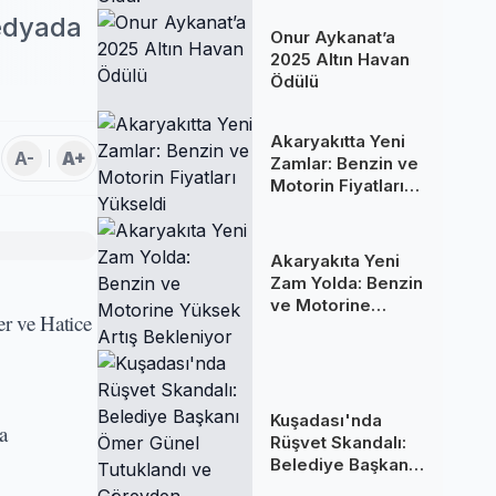
Oldu!
Medyada
Onur Aykanat’a
2025 Altın Havan
Ödülü
Akaryakıtta Yeni
A-
A+
Zamlar: Benzin ve
Motorin Fiyatları
Yükseldi
Akaryakıta Yeni
Zam Yolda: Benzin
ve Motorine
r ve Hatice
Yüksek Artış
Bekleniyor
Kuşadası'nda
a
Rüşvet Skandalı:
Belediye Başkanı
Ömer Günel