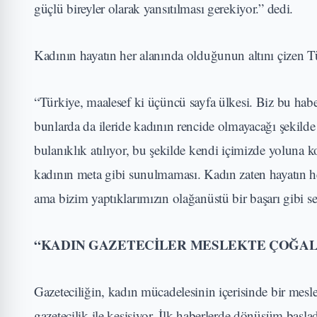
güçlü bireyler olarak yansıtılması gerekiyor.” dedi.
Kadının hayatın her alanında olduğunun altını çizen Türk
“Türkiye, maalesef ki üçüncü sayfa ülkesi. Biz bu h
bunlarda da ileride kadının rencide olmayacağı şekild
bulanıklık atılıyor, bu şekilde kendi içimizde yoluna k
kadının meta gibi sunulmaması. Kadın zaten hayatın her
ama bizim yaptıklarımızın olağanüstü bir başarı gibi se
“KADIN GAZETECİLER MESLEKTE ÇOĞAL
Gazeteciliğin, kadın mücadelesinin içerisinde bir me
gazetecilik ile kesişiyor. İlk haberlerde dönüşüm başla