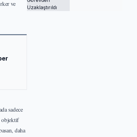
rker ve
Tutuklandı ve
Görevden
Uzaklaştırıldı
ber
hada sadece
 objektif
 basan, daha