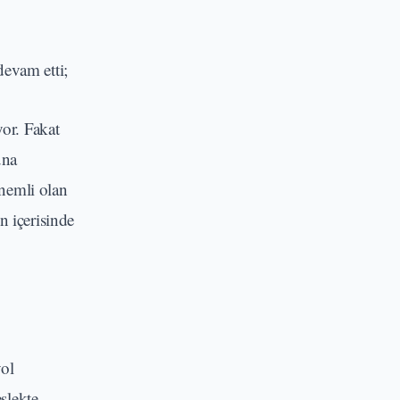
devam etti;
or. Fakat
una
önemli olan
n içerisinde
yol
slekte