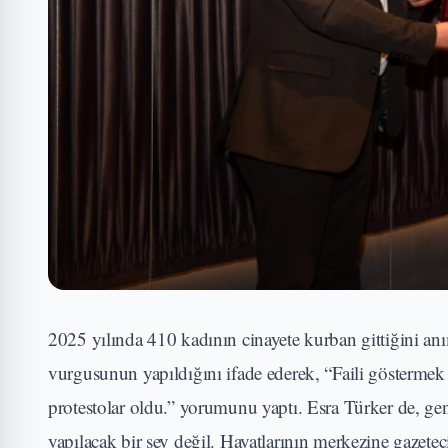
2025 yılında 410 kadının cinayete kurban gittiğini anı
vurgusunun yapıldığını ifade ederek, “Faili gösterm
protestolar oldu.” yorumunu yaptı. Esra Türker de, ge
yapılacak bir şey değil. Hayatlarının merkezine gazetec