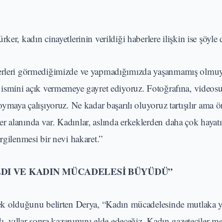
er, kadın cinayetlerinin verildiği haberlere ilişkin ise şöyle 
aberleri görmediğimizde ve yapmadığımızda yaşanmamış olmuy
e ismini açık vermemeye gayret ediyoruz. Fotoğrafına, videos
oymaya çalışıyoruz. Ne kadar başarılı oluyoruz tartışılır ama 
 alanında var. Kadınlar, aslında erkeklerden daha çok hayatı
rgilenmesi bir nevi hakaret.”
DI VE KADIN MÜCADELESİ BÜYÜDÜ”
slek olduğunu belirten Derya, “Kadın mücadelesinde mutlaka 
dı, yıllar sonra kazanımını elde edeceğiz. Kadın gazeteciler me