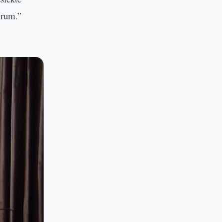
orum.”