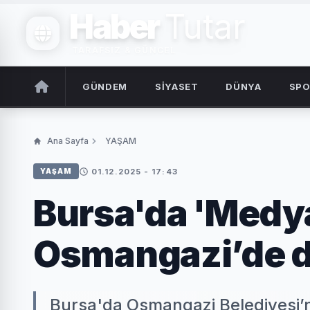
Haber
Tutar
TARAFSIZ & GÜNCEL
GÜNDEM
SİYASET
DÜNYA
SP
Ana Sayfa
YAŞAM
01.12.2025 - 17:43
YAŞAM
Bursa'da 'Medya
Osmangazi’de de
Bursa'da Osmangazi Belediyesi’n