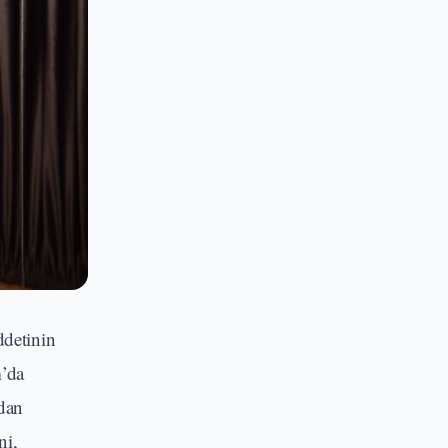
ddetinin
m’da
adan
ni,