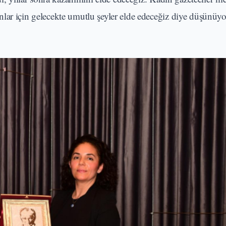
lar için gelecekte umutlu şeyler elde edeceğiz diye düşünüy