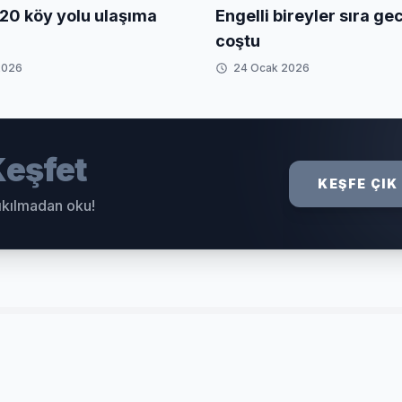
20 köy yolu ulaşıma
Engelli bireyler sıra g
coştu
2026
24 Ocak 2026
eşfet
KEŞFE ÇIK
sıkılmadan oku!