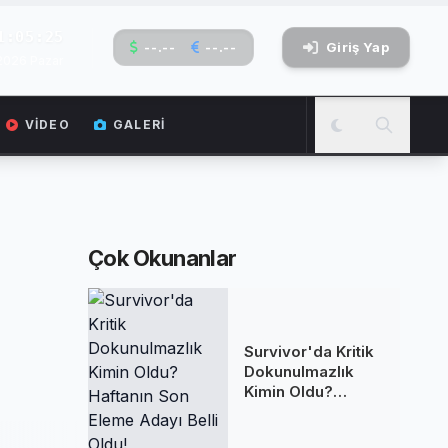
1:05:26
--.--
--.--
Giriş Yap
2026 Pazar
VIDEO
GALERI
Çok Okunanlar
Survivor'da Kritik
Dokunulmazlık
Kimin Oldu?
Haftanın Son
Eleme Adayı Belli