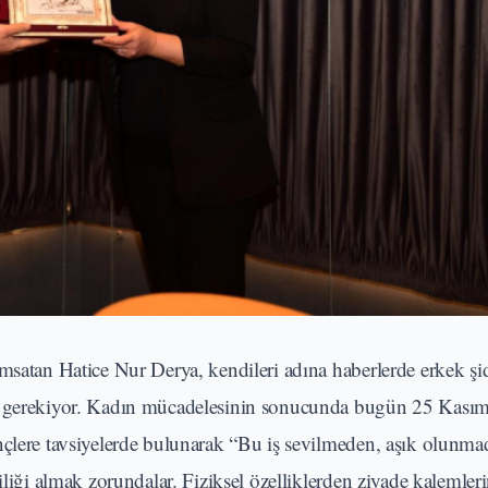
msatan Hatice Nur Derya, kendileri adına haberlerde erkek şi
ek gerekiyor. Kadın mücadelesinin sonucunda bugün 25 Kası
nçlere tavsiyelerde bulunarak “Bu iş sevilmeden, aşık olunm
iliği almak zorundalar. Fiziksel özelliklerden ziyade kalemleri