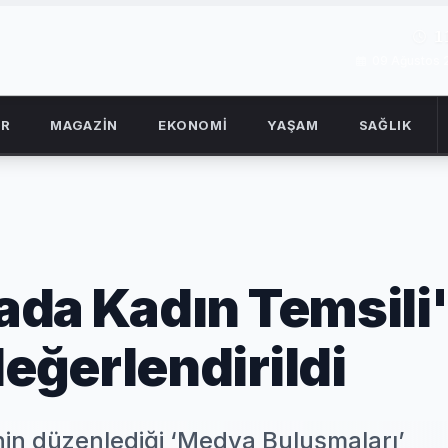
1
09 Ağustos 
OR
MAGAZİN
EKONOMİ
YAŞAM
SAĞLIK
da Kadın Temsili'
ğerlendirildi
in düzenlediği ‘Medya Buluşmaları’