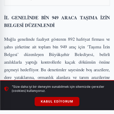
İL GENELİNDE BİN 949 ARACA TAŞIMA İZİN
BELGESİ DÜZENLENDİ
Muğla genelinde faaliyet gösteren 892 hafriyat firması ve
şahıs şirketine ait toplam bin 949 araç için ‘Taşıma İzin
Belgesi’ düzenleyen Büyükşehir Belediyesi, belirli
aralıklarla yaptığı kontrollerle kaçak dökümün önüne
geçmeyi hedefliyor. Bu denetimler sayesinde boş arazilere,
dere yataklarına, ormanlık alanlara ve tarım arazilerine
gelişigüzel hafriyat dökülmesinin önüne geçilerek çevre ve
"Size daha iyi bir deneyim sunabilmek için sitemizde çerezler
(cookies) kullanıyoruz.
doğal yaşam korunuyor.
KABUL EDIYORUM
DOĞAYI VE HALK SAĞLIĞINI KORUYAN
UYGULAMALAR