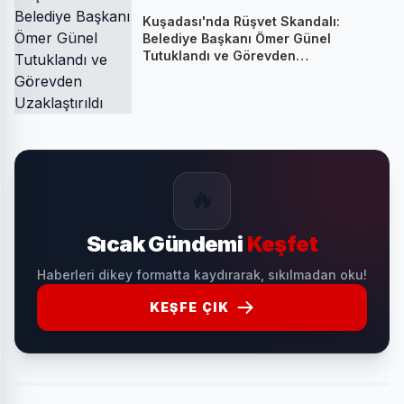
Kuşadası'nda Rüşvet Skandalı:
Belediye Başkanı Ömer Günel
Tutuklandı ve Görevden
Uzaklaştırıldı
🔥
Sıcak Gündemi
Keşfet
Haberleri dikey formatta kaydırarak, sıkılmadan oku!
KEŞFE ÇIK