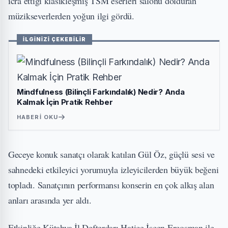
icra ettiği klasikleşmiş TSM eserleri salonu dolduran
müzikseverlerden yoğun ilgi gördü.
İLGİNİZİ ÇEKEBİLİR
Mindfulness (Bilinçli Farkındalık) Nedir? Anda
Kalmak İçin Pratik Rehber
HABERI OKU
Geceye konuk sanatçı olarak katılan Gül Öz, güçlü sesi ve
sahnedeki etkileyici yorumuyla izleyicilerden büyük beğeni
topladı. Sanatçının performansı konserin en çok alkış alan
anları arasında yer aldı.
Etkinliğe Kütahya İl Defterdarı Hatice İşcen Ercoşman ile