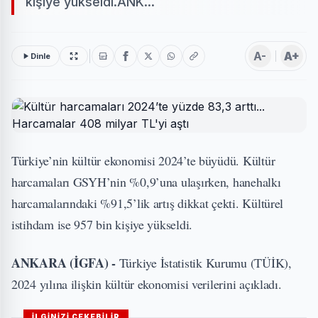
kişiye yükseldi.ANK...
A-
A+
Dinle
Türkiye’nin kültür ekonomisi 2024’te büyüdü. Kültür
harcamaları GSYH’nin %0,9’una ulaşırken, hanehalkı
harcamalarındaki %91,5’lik artış dikkat çekti. Kültürel
istihdam ise 957 bin kişiye yükseldi.
ANKARA (İGFA) -
Türkiye İstatistik Kurumu (TÜİK),
2024 yılına ilişkin kültür ekonomisi verilerini açıkladı.
İLGİNİZİ ÇEKEBİLİR