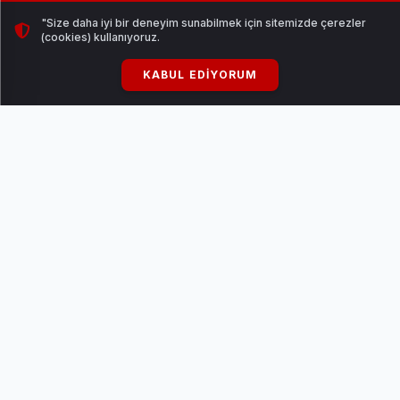
harcamaları yüzde 76,1 artarak 200,3 milyar TL oldu.
"Size daha iyi bir deneyim sunabilmek için sitemizde çerezler
(cookies) kullanıyoruz.
Harcamaların; yüzde 67,8’i merkezi devlet bütçesinden, en
KABUL EDIYORUM
yüksek payı ise yüzde 17,7 ile kültürel miras faaliyetleri
aldı.
Hanehalklarının kültür harcamaları 2024’te güçlü bir artış
göstererek 203,8 milyar TL’ye yükseldi.
Hanehalkı harcamalarının dağılımında; bilgi işleme
ekipmanları (yüzde 25,0), kültürel hizmetler (yüzde 24,3),
kitaplar (yüzde 18,1) başı çekti.