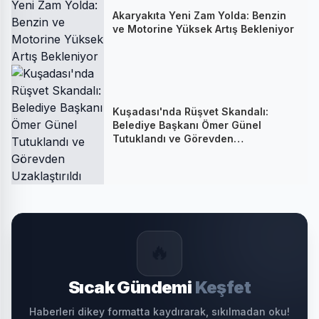
Akaryakıta Yeni Zam Yolda: Benzin
ve Motorine Yüksek Artış Bekleniyor
Kuşadası'nda Rüşvet Skandalı:
Belediye Başkanı Ömer Günel
Tutuklandı ve Görevden
Uzaklaştırıldı
🔥
Sıcak Gündemi
Keşfet
Haberleri dikey formatta kaydırarak, sıkılmadan oku!