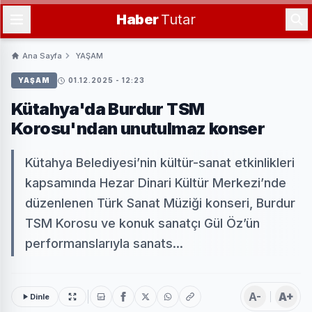
Haber
Tutar
Ana Sayfa
YAŞAM
YAŞAM
01.12.2025 - 12:23
Kütahya'da Burdur TSM
Korosu'ndan unutulmaz konser
Kütahya Belediyesi’nin kültür-sanat etkinlikleri
kapsamında Hezar Dinari Kültür Merkezi’nde
düzenlenen Türk Sanat Müziği konseri, Burdur
TSM Korosu ve konuk sanatçı Gül Öz’ün
performanslarıyla sanats...
A-
A+
Dinle