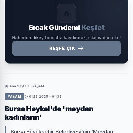
🔥
Sıcak Gündemi
Keşfet
Haberleri dikey formatta kaydırarak, sıkılmadan oku!
KEŞFE ÇIK
Ana Sayfa
YAŞAM
YAŞAM
01.12.2025 - 01:33
Bursa Heykel'de 'meydan
kadınların'
Bursa Büyükşehir Belediyesi’nin ‘Meydan