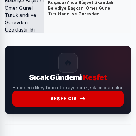
Kuşadası'nda Rüşvet Skandalı:
Belediye Başkanı Ömer Günel
Tutuklandı ve Görevden
Uzaklaştırıldı
🔥
Sıcak Gündemi
Keşfet
Haberleri dikey formatta kaydırarak, sıkılmadan oku!
KEŞFE ÇIK