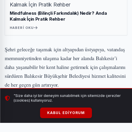
Mindfulness (Bilinçli Farkındalık) Nedir? Anda
Kalmak İçin Pratik Rehber
HABERI OKU
Şehri geleceğe taşımak için altyapıdan üstyapıya, vatandaş
memnuniyetinden ulaşıma kadar her alanda Balıkesir’i
daha yaşanabilir bir kent haline getirmek için çalışmalarını
sürdüren Balıkesir Büyükşehir Belediyesi hizmet kalitesini
de her geçen gün artırıyor.
"Size daha iyi bir deneyim sunabilmek için sitemizde çerezler
Kurumsal mükemmeliyet anlayışını sürdürülebilir yönetim
(cookies) kullanıyoruz.
yaklaşımıyla geliştiren Büyükşehir Belediyesi,
KABUL EDIYORUM
gerçekleştirilen dış denetimler neticesinde toplam 7 farklı
yönetim sisteminde uluslararası geçerliliğe sahip ISO