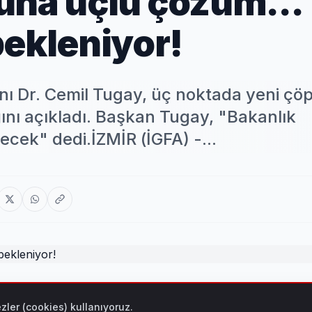
una üçlü çözüm...
bekleniyor!
nı Dr. Cemil Tugay, üç noktada yeni çö
ığını açıkladı. Başkan Tugay, "Bakanlık
cek" dedi.İZMİR (İGFA) -...
noktada yeni çöp bertaraf tesisi için mesafe alındığını açık
zler (cookies) kullanıyoruz.