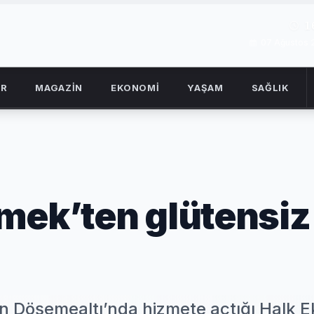
1
07 Ağustos
OR
MAGAZİN
EKONOMİ
YAŞAM
SAĞLIK
mek’ten glütensiz
in Döşemealtı’nda hizmete açtığı Halk 