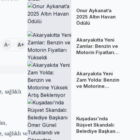
Oldu!
Onur Aykanat’a
2025 Altın Havan
Ödülü
Akaryakıtta Yeni
A-
A+
Zamlar: Benzin ve
Motorin Fiyatları
Yükseldi
Akaryakıta Yeni
Zam Yolda: Benzin
ve Motorine
 sağlıklı
Yüksek Artış
Bekleniyor
Kuşadası'nda
ın,
Rüşvet Skandalı:
Belediye Başkanı
 sağlıklı ve
Ömer Günel