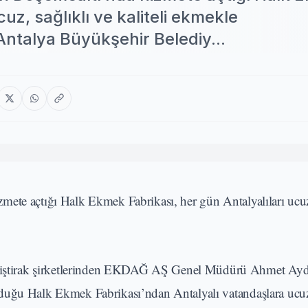
cuz, sağlıklı ve kaliteli ekmekle
ntalya Büyükşehir Belediy...
ete açtığı Halk Ekmek Fabrikası, her gün Antalyalıları ucuz,
i iştirak şirketlerinden EKDAĞ AŞ Genel Müdürü Ahmet Ayd
duğu Halk Ekmek Fabrikası’ndan Antalyalı vatandaşlara ucuz,