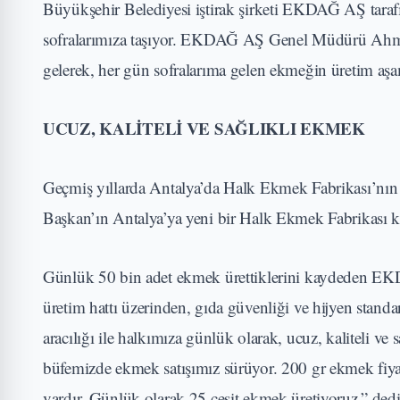
Büyükşehir Belediyesi iştirak şirketi EKDAĞ AŞ taraf
sofralarımıza taşıyor. EKDAĞ AŞ Genel Müdürü Ahmet
gelerek, her gün sofralarıma gelen ekmeğin üretim aşam
UCUZ, KALİTELİ VE SAĞLIKLI EKMEK
Geçmiş yıllarda Antalya’da Halk Ekmek Fabrikası’nın ö
Başkan’ın Antalya’ya yeni bir Halk Ekmek Fabrikası ka
Günlük 50 bin adet ekmek ürettiklerini kaydeden E
üretim hattı üzerinden, gıda güvenliği ve hijyen stan
aracılığı ile halkımıza günlük olarak, ucuz, kaliteli ve
büfemizde ekmek satışımız sürüyor. 200 gr ekmek fiyatı
vardır. Günlük olarak 25 çeşit ekmek üretiyoruz.” dedi