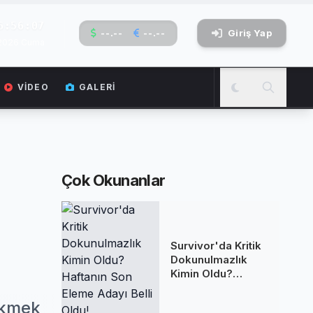
6:56:08
--.--
--.--
Giriş Yap
 2026 Cuma
VIDEO
GALERI
Çok Okunanlar
Survivor'da Kritik
Dokunulmazlık
Kimin Oldu?
Haftanın Son
Eleme Adayı Belli
Ekmek