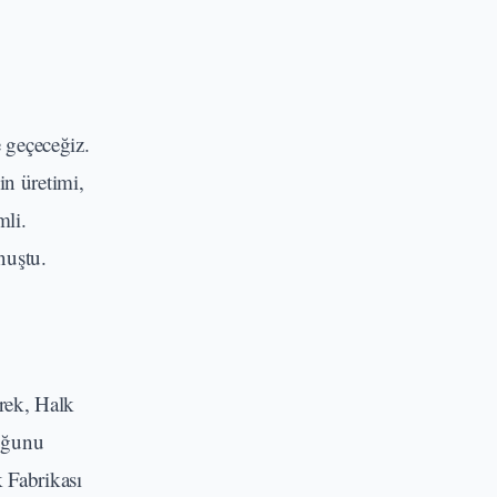
 geçeceğiz.
in üretimi,
mli.
nuştu.
rek, Halk
duğunu
 Fabrikası