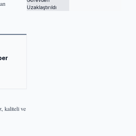
arı
Tutuklandı ve
Görevden
Uzaklaştırıldı
ber
 kaliteli ve