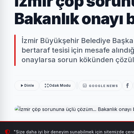
İzmir çöp sorun
Bakanlık onayı 
İzmir Büyükşehir Belediye Başka
bertaraf tesisi için mesafe alınd
onaylarsa sorun kökünden çözüle
Dinle
Odak Modu
GOOGLE NEWS
İzmir Büyükşehir Belediye Başkanı Dr. Cemil Tugay, üç 
"Size daha iyi bir deneyim sunabilmek için sitemizde çere