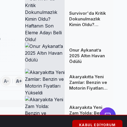
Survivor'da Kritik
Dokunulmazlık
Kimin Oldu?
Haftanın Son
Eleme Adayı Belli
p
Oldu!
Onur Aykanat’a
2025 Altın Havan
Ödülü
Akaryakıtta Yeni
A-
A+
Zamlar: Benzin ve
Motorin Fiyatları
Yükseldi
Akaryakıta Yeni
Zam Yolda: Benzin
ve Motorine
ladı. Başkan
Yüksek Artış
KABUL EDIYORUM