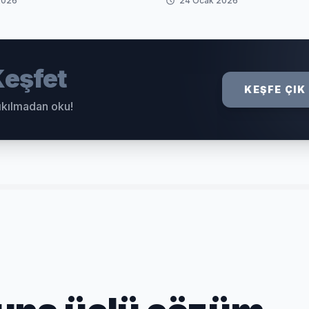
2026
24 Ocak 2026
eşfet
KEŞFE ÇIK
sıkılmadan oku!