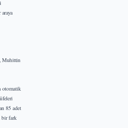
i
 araya
, Muhittin
m otomatik
feleri
 an 85 adet
bir fark