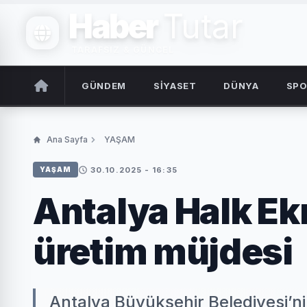
Haber
Tutar
TARAFSIZ & GÜNCEL
GÜNDEM
SİYASET
DÜNYA
SP
Ana Sayfa
YAŞAM
30.10.2025 - 16:35
YAŞAM
Antalya Halk Ek
üretim müjdesi
Antalya Büyükşehir Belediyesi’n