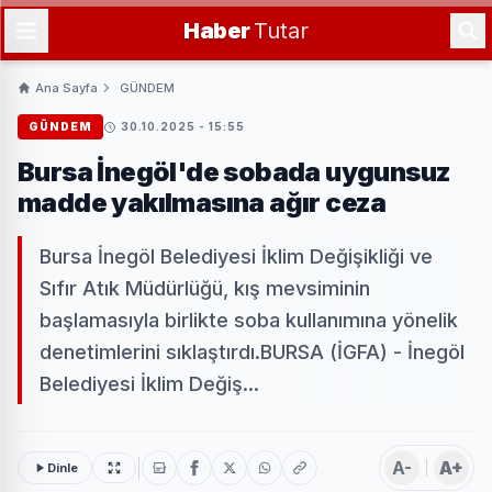
Haber
Tutar
Ana Sayfa
GÜNDEM
GÜNDEM
30.10.2025 - 15:55
Bursa İnegöl'de sobada uygunsuz
madde yakılmasına ağır ceza
Bursa İnegöl Belediyesi İklim Değişikliği ve
Sıfır Atık Müdürlüğü, kış mevsiminin
başlamasıyla birlikte soba kullanımına yönelik
denetimlerini sıklaştırdı.BURSA (İGFA) - İnegöl
Belediyesi İklim Değiş...
A-
A+
Dinle