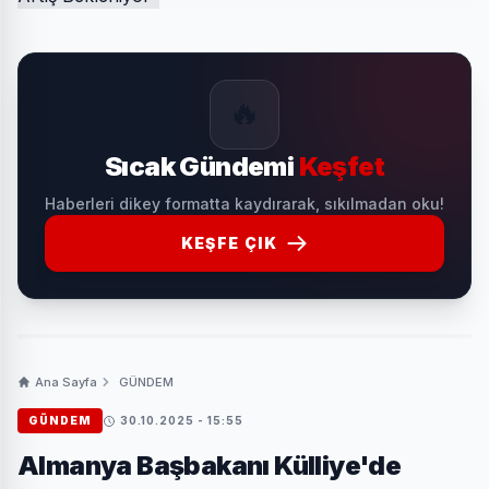
🔥
Sıcak Gündemi
Keşfet
Haberleri dikey formatta kaydırarak, sıkılmadan oku!
KEŞFE ÇIK
Ana Sayfa
GÜNDEM
GÜNDEM
30.10.2025 - 15:55
Almanya Başbakanı Külliye'de