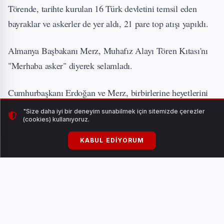
Törende, tarihte kurulan 16 Türk devletini temsil eden
bayraklar ve askerler de yer aldı, 21 pare top atışı yapıldı.
Almanya Başbakanı Merz, Muhafız Alayı Tören Kıtası'nı
"Merhaba asker" diyerek selamladı.
Cumhurbaşkanı Erdoğan ve Merz, birbirlerine heyetlerini
takdim etti. Cumhurbaşkanı Erdoğan ve Merz,
"Size daha iyi bir deneyim sunabilmek için sitemizde çerezler
(cookies) kullanıyoruz.
merdivenlerde Türkiye ve Almanya bayrakları önünde
tokalaşarak basın mensuplarına poz verdi.
KABUL EDIYORUM
https://twitter.com/RTErdogan/status/19838514297573253
33
Törende, Cumhurbaşkanlığı Özel Kalem Müdürü Hasan
Doğan, Cumhurbaşkanlığı İletişim Başkanı Burhanettin