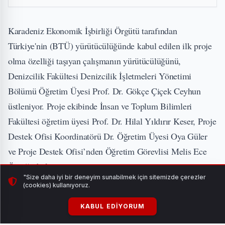
Karadeniz Ekonomik İşbirliği Örgütü tarafından
Türkiye'nin (BTÜ) yürütücülüğünde kabul edilen ilk proje
olma özelliği taşıyan çalışmanın yürütücülüğünü,
Denizcilik Fakültesi Denizcilik İşletmeleri Yönetimi
Bölümü Öğretim Üyesi Prof. Dr. Gökçe Çiçek Ceyhun
üstleniyor. Proje ekibinde İnsan ve Toplum Bilimleri
Fakültesi öğretim üyesi Prof. Dr. Hilal Yıldırır Keser, Proje
Destek Ofisi Koordinatörü Dr. Öğretim Üyesi Oya Güler
ve Proje Destek Ofisi’nden Öğretim Görevlisi Melis Ece
Özyiğit bulunuyor.
"Size daha iyi bir deneyim sunabilmek için sitemizde çerezler
(cookies) kullanıyoruz.
Bursa Teknik Üniversitesi koordinatörlüğünde yürütülen
projenin uluslararası paydaşları arasında ise Bulgaristan
KABUL EDIYORUM
Burgas Free Universitesi ve Gürcistan Tourism Enstitüsü