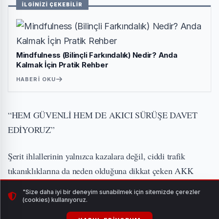
İLGİNİZİ ÇEKEBİLİR
Mindfulness (Bilinçli Farkındalık) Nedir? Anda
Kalmak İçin Pratik Rehber
HABERI OKU
“HEM GÜVENLİ HEM DE AKICI SÜRÜŞE DAVET
EDİYORUZ”
Şerit ihlallerinin yalnızca kazalara değil, ciddi trafik
tıkanıklıklarına da neden olduğuna dikkat çeken AKK
Başkanı Halil İbrahim Yılmaz, “Şeridinde Kal”
"Size daha iyi bir deneyim sunabilmek için sitemizde çerezler
kampanyasının hedefini şöyle anlattı: “Şerit ihlalleri, trafik
(cookies) kullanıyoruz.
kazalarının önemli nedenlerinden biri olmakla kalmıyor,