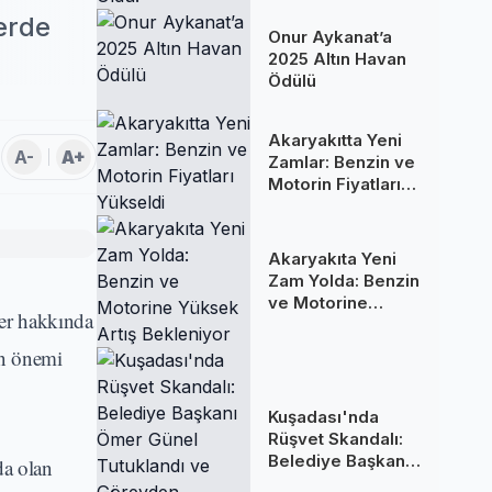
Oldu!
lerde
Onur Aykanat’a
2025 Altın Havan
Ödülü
Akaryakıtta Yeni
A-
A+
Zamlar: Benzin ve
Motorin Fiyatları
Yükseldi
Akaryakıta Yeni
Zam Yolda: Benzin
ve Motorine
ler hakkında
Yüksek Artış
Bekleniyor
in önemi
Kuşadası'nda
Rüşvet Skandalı:
Belediye Başkanı
da olan
Ömer Günel