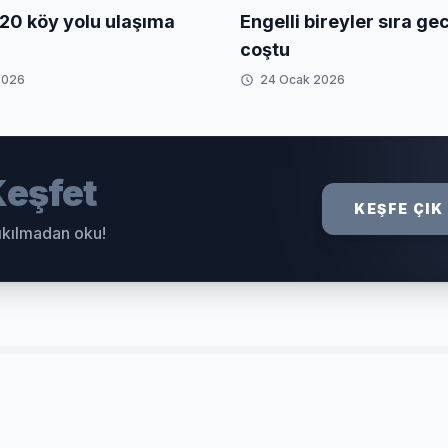
20 köy yolu ulaşıma
Engelli bireyler sıra g
coştu
2026
24 Ocak 2026
eşfet
KEŞFE ÇIK
sıkılmadan oku!