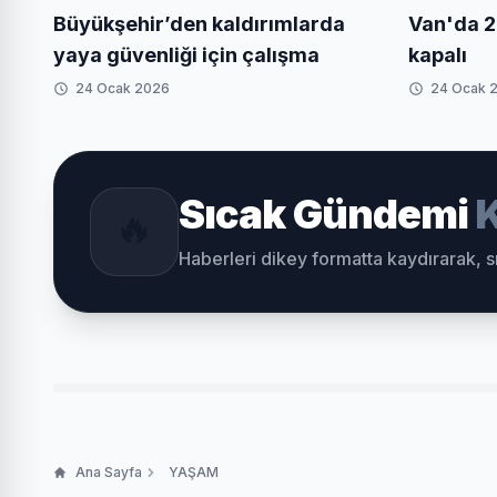
Büyükşehir’den kaldırımlarda
Van'da 2
yaya güvenliği için çalışma
kapalı
24 Ocak 2026
24 Ocak 
Sıcak Gündemi
K
🔥
Haberleri dikey formatta kaydırarak, 
Ana Sayfa
YAŞAM