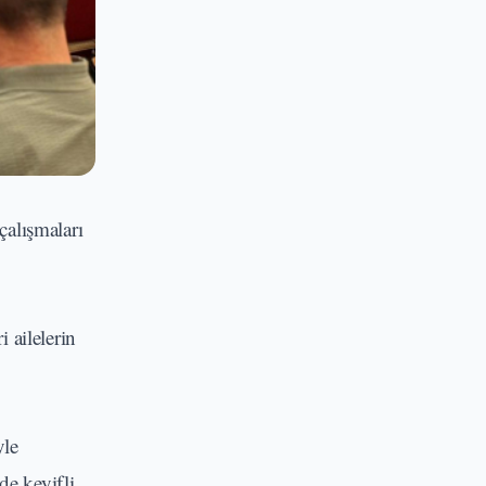
çalışmaları
 ailelerin
yle
de keyifli