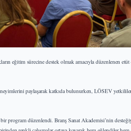
arın eğitim sürecine destek olmak amacıyla düzenlenen etüt 
neyimlerini paylaşarak katkıda bulunurken, LÖSEV yetkilileri
zel bir program düzenlendi. Branş Sanat Akademisi’nin desteği
birinden renkli çalışmalar ortaya koyarak hem eğlendiler hem 