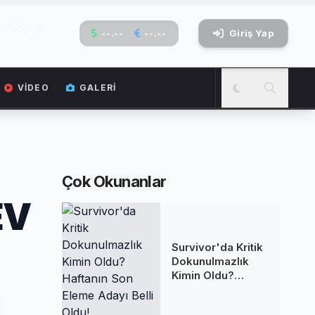
8:55:44
--.--
--.--
Giriş Yap
 2026 Cuma
VIDEO
GALERI
Çok Okunanlar
EV
Survivor'da Kritik
Dokunulmazlık
Kimin Oldu?
Haftanın Son
Eleme Adayı Belli