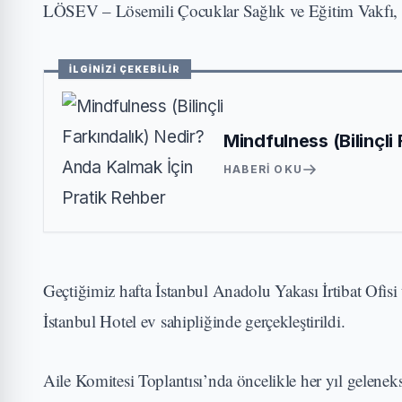
LÖSEV – Lösemili Çocuklar Sağlık ve Eğitim Vakfı, İs
İLGİNİZİ ÇEKEBİLİR
Mindfulness (Bilinçli
HABERI OKU
Geçtiğimiz hafta İstanbul Anadolu Yakası İrtibat Ofisi
İstanbul Hotel ev sahipliğinde gerçekleştirildi.
Aile Komitesi Toplantısı’nda öncelikle her yıl geleneks