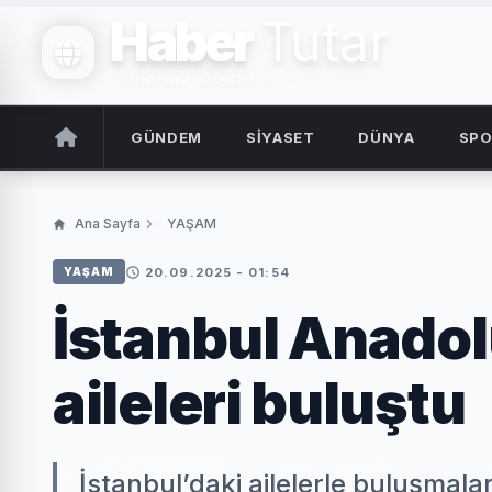
Haber
Tutar
TARAFSIZ & GÜNCEL
GÜNDEM
SİYASET
DÜNYA
SP
Ana Sayfa
YAŞAM
20.09.2025 - 01:54
YAŞAM
İstanbul Anado
aileleri buluştu
İstanbul’daki ailelerle buluşmala