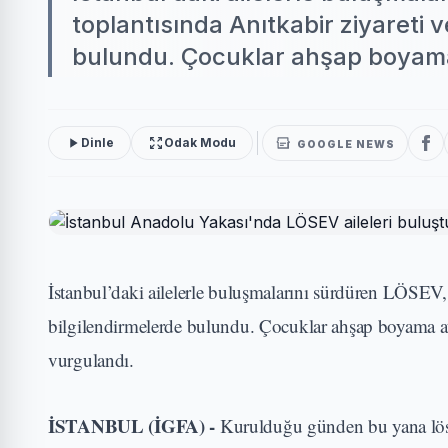
toplantısında Anıtkabir ziyareti 
bulundu. Çocuklar ahşap boyama a
Dinle
Odak Modu
GOOGLE NEWS
İstanbul’daki ailelerle buluşmalarını sürdüren LÖSEV, 
bilgilendirmelerde bulundu. Çocuklar ahşap boyama atö
vurgulandı.
İSTANBUL (İGFA) -
Kurulduğu günden bu yana löse