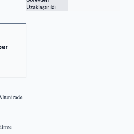
Tutuklandı ve
Görevden
Uzaklaştırıldı
ber
eAltunizade
ndirme