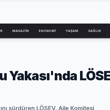
1
07 Ağustos
OR
MAGAZİN
EKONOMİ
YAŞAM
SAĞLIK
lu Yakası'nda LÖS
rını sürdüren LÖSEV, Aile Komitesi