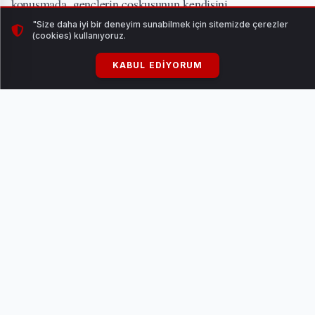
konuşmada, gençlerin coşkusunun kendisini
umutlandırdığını belirtti.
"Size daha iyi bir deneyim sunabilmek için sitemizde çerezler
(cookies) kullanıyoruz.
KABUL EDIYORUM
Cumhurbaşkanı Erdoğan, 64 farklı yarışmada finale kalan
13 bin yarışmacıyı kutlayarak, ödül kazanan takımların
başarılarının devamını diledi. Jüri üyeleriyle titiz
değerlendirmeleri için teşekkür eden Erdoğan, festivalin