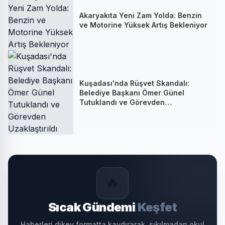
Akaryakıta Yeni Zam Yolda: Benzin
ve Motorine Yüksek Artış Bekleniyor
Kuşadası'nda Rüşvet Skandalı:
Belediye Başkanı Ömer Günel
Tutuklandı ve Görevden
Uzaklaştırıldı
🔥
Sıcak Gündemi
Keşfet
Haberleri dikey formatta kaydırarak, sıkılmadan oku!