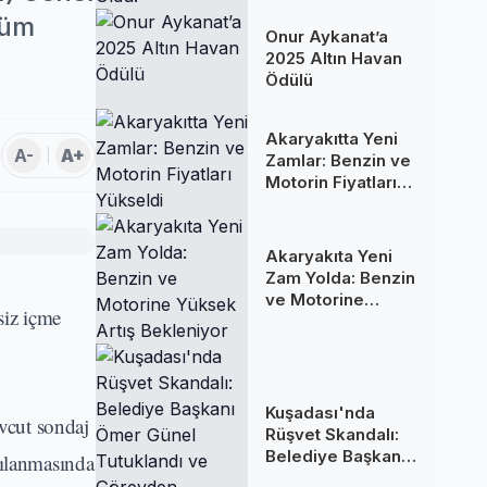
Oldu!
tüm
Onur Aykanat’a
2025 Altın Havan
Ödülü
Akaryakıtta Yeni
A-
A+
Zamlar: Benzin ve
Motorin Fiyatları
Yükseldi
Akaryakıta Yeni
Zam Yolda: Benzin
ve Motorine
siz içme
Yüksek Artış
Bekleniyor
Kuşadası'nda
vcut sondaj
Rüşvet Skandalı:
Belediye Başkanı
şılanmasında
Ömer Günel