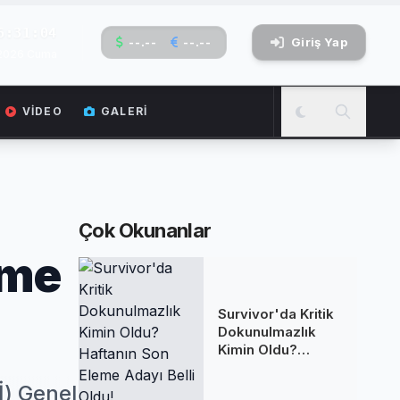
6:31:05
--.--
--.--
Giriş Yap
 2026 Cuma
VIDEO
GALERI
Çok Okunanlar
çme
Survivor'da Kritik
Dokunulmazlık
Kimin Oldu?
Haftanın Son
Eleme Adayı Belli
İ) Genel