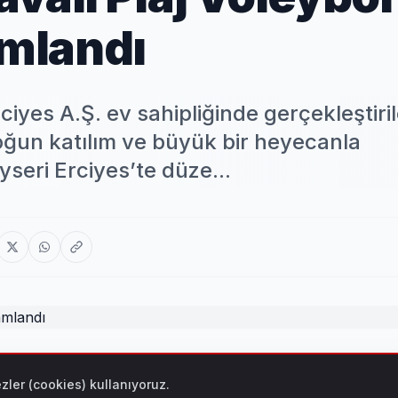
mlandı
iyes A.Ş. ev sahipliğinde gerçekleştiri
oğun katılım ve büyük bir heyecanla
seri Erciyes’te düze...
ğinde gerçekleştirilen, En Havalı Plaj Voleybol Turnuvası yo
zler (cookies) kullanıyoruz.