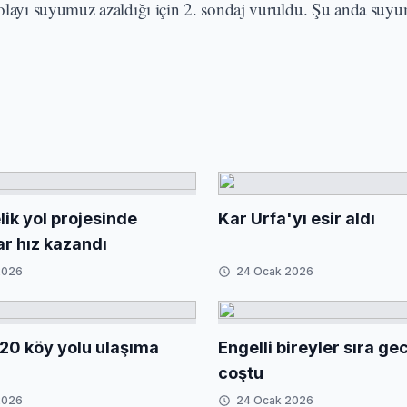
 dolayı suyumuz azaldığı için 2. sondaj vuruldu. Şu anda suyu
ik yol projesinde
Kar Urfa'yı esir aldı
ar hız kazandı
2026
24 Ocak 2026
20 köy yolu ulaşıma
Engelli bireyler sıra g
coştu
2026
24 Ocak 2026