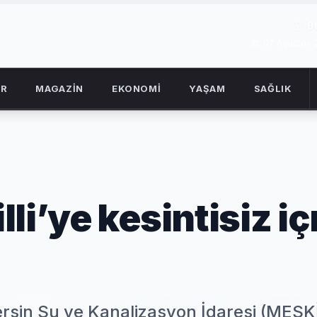
0
07 Ağustos
OR
MAGAZİN
EKONOMİ
YAŞAM
SAĞLIK
li’ye kesintisiz i
i
rsin Su ve Kanalizasyon İdaresi (MESK