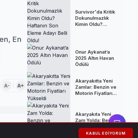
Survivor'da Kritik
Dokunulmazlık
Kimin Oldu?
Haftanın Son
Eleme Adayı Belli
len, En
Oldu!
Onur Aykanat’a
2025 Altın Havan
Ödülü
Akaryakıtta Yeni
A-
A+
Zamlar: Benzin ve
Motorin Fiyatları
Yükseldi
Akaryakıta Yeni
Zam Yolda: Benzin
ve Motorine
ğun katılım
Yüksek Artış
KABUL EDIYORUM