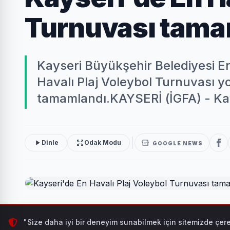
Turnuvası tama
Kayseri Büyükşehir Belediyesi Erc
Havalı Plaj Voleybol Turnuvası y
tamamlandı.KAYSERİ (İGFA) - Kay
Dinle
Odak Modu
GOOGLE NEWS
Kayseri Büyükşehir Belediyesi Erciyes A.Ş. ev sahipli
"Size daha iyi bir deneyim sunabilmek için sitemizde çere