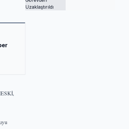
Tutuklandı ve
Görevden
Uzaklaştırıldı
ber
 MESKİ,
suyu