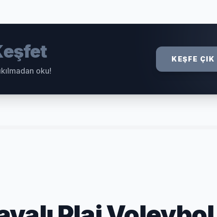
eşfet
KEŞFE ÇIK
sıkılmadan oku!
valı Plaj Voleybol