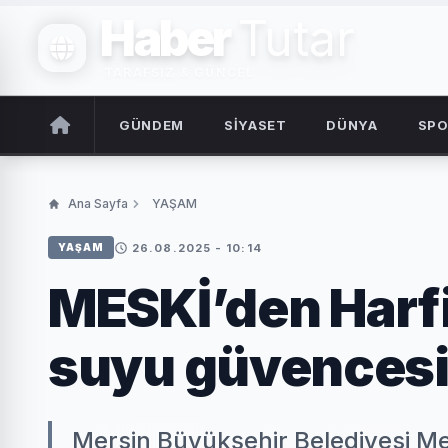
Haber
Tutar
TARAFSIZ & GÜNCEL
GÜNDEM
SİYASET
DÜNYA
SP
Ana Sayfa
YAŞAM
26.08.2025 - 10:14
YAŞAM
MESKİ’den Harfil
suyu güvences
Mersin Büyükşehir Belediyesi Me