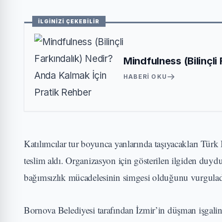
İLGİNİZİ ÇEKEBİLİR
Mindfulness (Bilinçli
HABERI OKU
Katılımcılar tur boyunca yanlarında taşıyacakları Tü
teslim aldı. Organizasyon için gösterilen ilgiden du
bağımsızlık mücadelesinin simgesi olduğunu vurgulad
Bornova Belediyesi tarafından İzmir’in düşman işgali