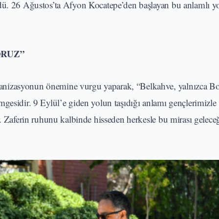
rdü. 26 Ağustos’ta Afyon Kocatepe’den başlayan bu anlamlı y
ORUZ”
anizasyonun önemine vurgu yaparak, “Belkahve, yalnızca B
gesidir. 9 Eylül’e giden yolun taşıdığı anlamı gençlerimizle
r. Zaferin ruhunu kalbinde hisseden herkesle bu mirası gelece