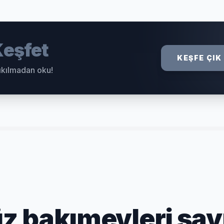
eşfet
KEŞFE ÇIK
sıkılmadan oku!
 bakımevleri say