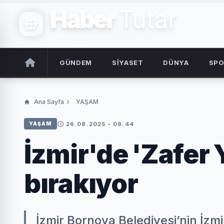
Haber
Tutar
TARAFSIZ & GÜNCEL
GÜNDEM
SİYASET
DÜNYA
SP
Ana Sayfa
YAŞAM
26.08.2025 - 09:44
YAŞAM
İzmir'de 'Zafer 
bırakıyor
İzmir Bornova Belediyesi’nin İzmir