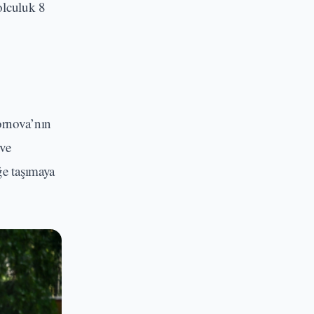
olculuk 8
ornova’nın
 ve
ğe taşımaya