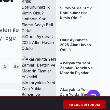
Survivor'da Kritik
Dokunulmazlık
Kimin Oldu?
Haftanın Son
Eleme Adayı Belli
eri ile
Oldu!
yı Ege
Onur Aykanat’a
2025 Altın Havan
Ödülü
Akaryakıtta Yeni
A-
A+
Zamlar: Benzin ve
Motorin Fiyatları
Yükseldi
Akaryakıta Yeni
Zam Yolda: Benzin
ve Motorine
olmaya devam
Yüksek Artış
KABUL EDIYORUM
Bekleniyor