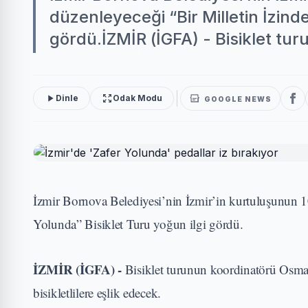
düzenleyeceği “Bir Milletin İzinde
gördü.İZMİR (İGFA) - Bisiklet tur
Dinle
Odak Modu
GOOGLE NEWS
İzmir Bornova Belediyesi’nin İzmir’in kurtuluşunun 103
Yolunda” Bisiklet Turu yoğun ilgi gördü.
İZMİR (İGFA) -
Bisiklet turunun koordinatörü Osma
bisikletlilere eşlik edecek.