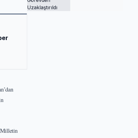
Tutuklandı ve
Görevden
Uzaklaştırıldı
ber
an’dan
in
Milletin