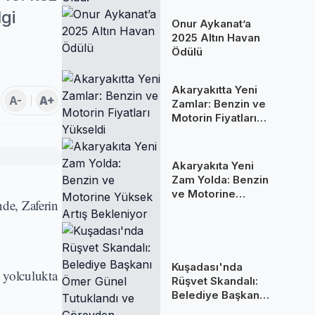
Oldu!
lgi
Onur Aykanat’a
2025 Altın Havan
Ödülü
Akaryakıtta Yeni
A-
A+
Zamlar: Benzin ve
Motorin Fiyatları
Yükseldi
Akaryakıta Yeni
Zam Yolda: Benzin
ve Motorine
nde, Zaferin
Yüksek Artış
Bekleniyor
Kuşadası'nda
 yolculukta
Rüşvet Skandalı:
Belediye Başkanı
Ömer Günel