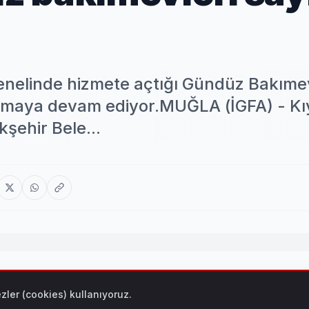
enelinde hizmete açtığı Gündüz Bakımevl
 olmaya devam ediyor.MUĞLA (İGFA) - Kı
kşehir Bele...
ığı Gündüz Bakımevleri ile ailelerin ve çocukların yanında 
zler (cookies) kullanıyoruz.