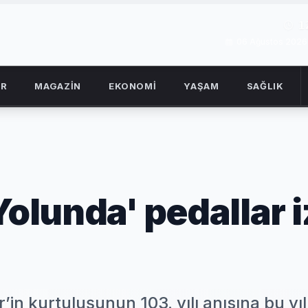
1
06 Ağustos 202
OR
MAGAZİN
EKONOMİ
YAŞAM
SAĞLIK
Yolunda' pedallar i
’in kurtuluşunun 103. yılı anısına bu yıl