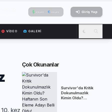
2:15:23
--.--
--.--
Giriş Yap
6 Perşembe
VIDEO
GALERI
Çok Okunanlar
z
Survivor'da Kritik
Dokunulmazlık
Kimin Oldu?
Haftanın Son
Eleme Adayı Belli
 10. kez