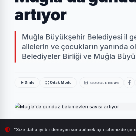
artıyor
Muğla Büyükşehir Belediyesi il g
ailelerin ve çocukların yanında
Belediyeler Birliği ve Muğla Büyü
Dinle
Odak Modu
GOOGLE NEWS
Muğla Büyükşehir Belediyesi il genelinde hizmete açt
"Size daha iyi bir deneyim sunabilmek için sitemizde çere