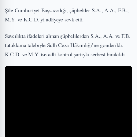
Şile Cumhuriyet Başsavcılığı, şüpheliler S.A., A.A., F.B.,
M.Y. ve K.C.D.’yi adliyeye sevk etti.
Savcılıkta ifadeleri alınan şüphelilerden S.A., A.A. ve F.B.
tutuklama talebiyle Sulh Ceza Hâkimliği’ne gönderildi.
K.C.D. ve M.Y. ise adli kontrol şartıyla serbest bırakıldı.