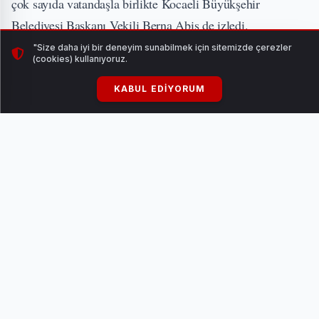
çok sayıda vatandaşla birlikte Kocaeli Büyükşehir
Belediyesi Başkanı Vekili Berna Abiş de izledi.
"Size daha iyi bir deneyim sunabilmek için sitemizde çerezler
(cookies) kullanıyoruz.
KABUL EDIYORUM
PATLAMIŞ MISIRLAR BÜYÜKŞEHİR’DEN
Vatandaşlar artık bir klasik haline getirdikleri oturma