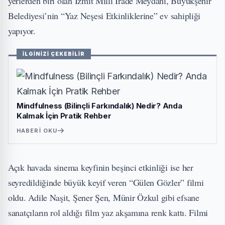
yerlerden biri olan İzmit Milli İrade Meydanı, Büyükşehir
Belediyesi’nin “Yaz Neşesi Etkinliklerine” ev sahipliği
yapıyor.
İLGİNİZİ ÇEKEBİLİR
Mindfulness (Bilinçli Farkındalık) Nedir? Anda
Kalmak İçin Pratik Rehber
HABERI OKU
Açık havada sinema keyfinin beşinci etkinliği ise her
seyredildiğinde büyük keyif veren “Gülen Gözler” filmi
oldu. Adile Naşit, Şener Şen, Münir Özkul gibi efsane
sanatçıların rol aldığı film yaz akşamına renk kattı. Filmi